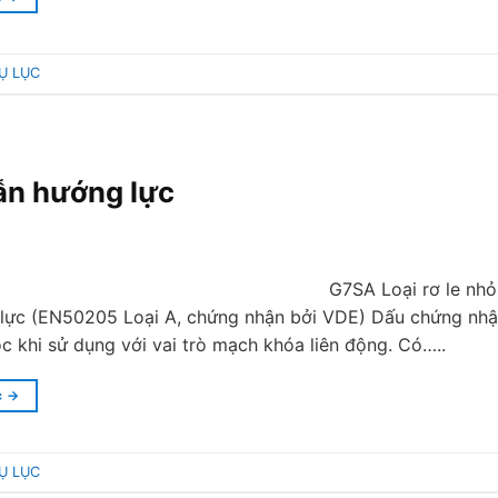
Ụ LỤC
dẫn hướng lực
G7SA Loại rơ le nhỏ
lực (EN50205 Loại A, chứng nhận bởi VDE) Dấu chứng nhận
 khi sử dụng với vai trò mạch khóa liên động. Có…..
c
→
Ụ LỤC