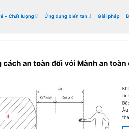
rẻ – Chất lượng
Ứng dụng biến tần
Giải pháp
B
 cách an toàn đối với Mành an toàn
Kh
tín
Bắ
Âu 
the