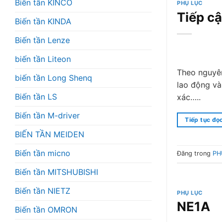
Biến tần KINCO
PHỤ LỤC
Tiếp c
Biến tần KINDA
Biến tần Lenze
biến tần Liteon
Theo nguyên
biến tần Long Shenq
lao động và
Biến tần LS
xác…..
Biến tần M-driver
Tiếp tục đọ
BIẾN TẦN MEIDEN
Biến tần micno
Đăng trong
PH
Biến tần MITSHUBISHI
Biến tần NIETZ
PHỤ LỤC
NE1A
Biến tần OMRON