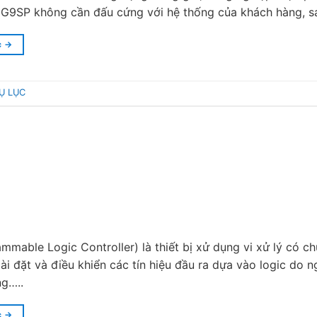
vì G9SP không cần đấu cứng với hệ thống của khách hàng, s
c
→
Ụ LỤC
mmable Logic Controller) là thiết bị xử dụng vi xử lý có c
cài đặt và điều khiển các tín hiệu đầu ra dựa vào logic do 
g…..
c
→