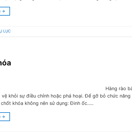
c
→
Ụ LỤC
hóa
Hàng rào bả
 vệ khỏi sự điều chỉnh hoặc phá hoại. Để gỡ bỏ chức năng
i chốt khóa không nên sử dụng: Đinh ốc…..
c
→