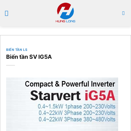
Bỏ
qua
nội
dung
BIẾN TẦN LS
Biến tần SV IG5A