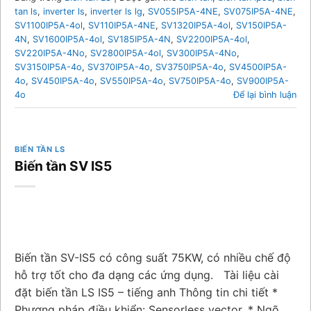
tan ls
,
inverter ls
,
inverter ls lg
,
SV055IP5A-4NE
,
SV075IP5A-4NE
,
SV1100IP5A-4ol
,
SV110IP5A-4NE
,
SV1320IP5A-4ol
,
SV150IP5A-
4N
,
SV1600IP5A-4ol
,
SV185IP5A-4N
,
SV2200IP5A-4ol
,
SV220IP5A-4No
,
SV2800IP5A-4ol
,
SV300IP5A-4No
,
SV3150IP5A-4o
,
SV370IP5A-4o
,
SV3750IP5A-4o
,
SV4500IP5A-
4o
,
SV450IP5A-4o
,
SV550IP5A-4o
,
SV750IP5A-4o
,
SV900IP5A-
4o
Để lại bình luận
BIẾN TẦN LS
Biến tần SV IS5
Biến tần SV-IS5 có công suất 75KW, có nhiều chế độ
hỗ trợ tốt cho đa dạng các ứng dụng. Tài liệu cài
đặt biến tần LS IS5 – tiếng anh Thông tin chi tiết *
Phương pháp điều khiển: Sensorless vector. * Ngõ