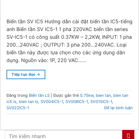
Biến tần SV IC5 Hướng dẫn cài đặt biến tần IC5-tiếng
anh Biến tần SV IC5-1 1 pha 220VAC biến tần series
SV-IC5-1 có công suất 0.37KW – 2,2KW, INPUT: 1 pha
200…240VAC ; OUTPUT: 3 pha 200…240VAC. Loại
biến tần này được lựa chọn cho các ứng dụng dân
dụng. Nguồn vào: 1P, 220 VAC……
Tiếp tục đọc
→
Đăng trong
Biến tần LS
|
Được gắn thẻ
0.75kw
,
bien tan
,
bien tan
ic5 ls
,
bien tan ls
,
SV004IC5-1
,
SV008IC5-1
,
SV015IC5-1
,
SV022IC5-1
Để lại bình luận