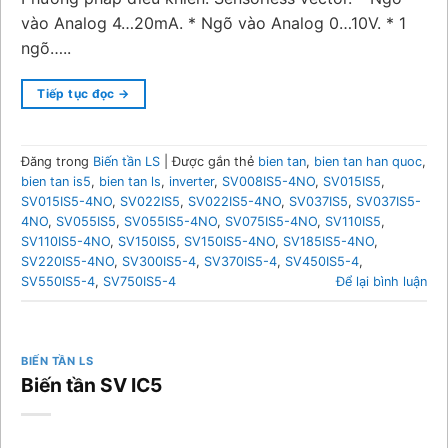
vào Analog 4…20mA. * Ngõ vào Analog 0…10V. * 1
ngõ…..
Tiếp tục đọc
→
Đăng trong
Biến tần LS
|
Được gắn thẻ
bien tan
,
bien tan han quoc
,
bien tan is5
,
bien tan ls
,
inverter
,
SV008IS5-4NO
,
SV015IS5
,
SV015IS5-4NO
,
SV022IS5
,
SV022IS5-4NO
,
SV037IS5
,
SV037IS5-
4NO
,
SV055IS5
,
SV055IS5-4NO
,
SV075IS5-4NO
,
SV110IS5
,
SV110IS5-4NO
,
SV150IS5
,
SV150IS5-4NO
,
SV185IS5-4NO
,
SV220IS5-4NO
,
SV300IS5-4
,
SV370IS5-4
,
SV450IS5-4
,
SV550IS5-4
,
SV750IS5-4
Để lại bình luận
BIẾN TẦN LS
Biến tần SV IC5