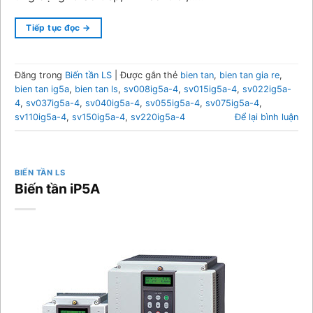
Tiếp tục đọc
→
Đăng trong
Biến tần LS
|
Được gắn thẻ
bien tan
,
bien tan gia re
,
bien tan ig5a
,
bien tan ls
,
sv008ig5a-4
,
sv015ig5a-4
,
sv022ig5a-
4
,
sv037ig5a-4
,
sv040ig5a-4
,
sv055ig5a-4
,
sv075ig5a-4
,
sv110ig5a-4
,
sv150ig5a-4
,
sv220ig5a-4
Để lại bình luận
BIẾN TẦN LS
Biến tần iP5A