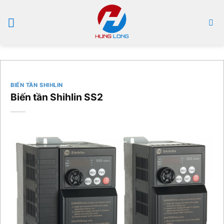
Bỏ
qua
nội
dung
BIẾN TẦN SHIHLIN
Biến tần Shihlin SS2