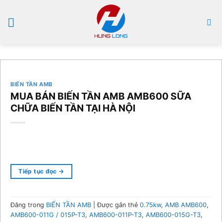
Bỏ
qua
nội
dung
BIẾN TẦN AMB
MUA BÁN BIẾN TẦN AMB AMB600 SỮA
CHỮA BIẾN TẦN TẠI HÀ NỘI
Tiếp tục đọc
→
Đăng trong
BIẾN TẦN AMB
|
Được gắn thẻ
0.75kw
,
AMB AMB600
,
AMB600-011G / 015P-T3
,
AMB600-011P-T3
,
AMB600-015G-T3
,