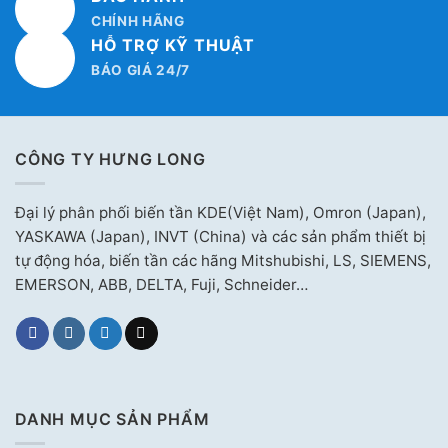
CHÍNH HÃNG
HỖ TRỢ KỸ THUẬT
BÁO GIÁ 24/7
CÔNG TY HƯNG LONG
Đại lý phân phối biến tần KDE(Việt Nam), Omron (Japan),
YASKAWA (Japan), INVT (China) và các sản phẩm thiết bị
tự động hóa, biến tần các hãng Mitshubishi, LS, SIEMENS,
EMERSON, ABB, DELTA, Fuji, Schneider…
DANH MỤC SẢN PHẨM