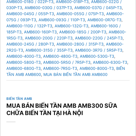
AMB600-018G / 022P-T3
,
AMB600-018P-T3
,
AMB600-022G /
030P-T3
,
AMB600-030G / 037P-T3
,
AMB600-037G / 045P-T3
,
AMB600-045G / 055P-T3
,
AMB600-055G / 075P-T3
,
AMB600-
075G / 093P-T3
,
AMB600-093G / 110P-T3
,
AMB600-0R7G-T3
,
AMB600-110G / 132P-T3
,
AMB600-132G-T3
,
AMB600-160G /
185P-T3
,
AMB600-160P-T3
,
AMB600-185G / 200P-T3
,
AMB600-
1R5G-T3
,
AMB600-200G / 220P-T3
,
AMB600-220G / 245P-T3
,
AMB600-245G / 280P-T3
,
AMB600-280G / 315P-T3
,
AMB600-
2R2G-T3
,
AMB600-315G / 355P-T3
,
AMB600-3R7G / 5R5P-T3
,
AMB600-400G-T3
,
AMB600-480G-T3
,
AMB600-530G-T3
,
AMB600-580G-T3
,
AMB600-5R5G / 7R5P-T3
,
AMB600-630G-T3
,
AMB600-680G-T3
,
AMB600-7R5G-T3
,
AMB600-800G-T3
,
BIẾN
TẦN AMB AMB600
,
MUA BÁN BIẾN TẦN AMB AMB600
BIẾN TẦN AMB
MUA BÁN BIẾN TẦN AMB AMB300 SỮA
CHỮA BIẾN TẦN TẠI HÀ NỘI