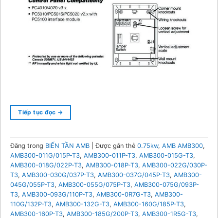
Tiếp tục đọc
→
Đăng trong
BIẾN TẦN AMB
|
Được gắn thẻ
0.75kw
,
AMB AMB300
,
AMB300-011G/015P-T3
,
AMB300-011P-T3
,
AMB300-015G-T3
,
AMB300-018G/022P-T3
,
AMB300-018P-T3
,
AMB300-022G/030P-
T3
,
AMB300-030G/037P-T3
,
AMB300-037G/045P-T3
,
AMB300-
045G/055P-T3
,
AMB300-055G/075P-T3
,
AMB300-075G/093P-
T3
,
AMB300-093G/110P-T3
,
AMB300-0R7G-T3
,
AMB300-
110G/132P-T3
,
AMB300-132G-T3
,
AMB300-160G/185P-T3
,
AMB300-160P-T3
,
AMB300-185G/200P-T3
,
AMB300-1R5G-T3
,