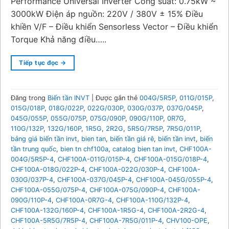
Performance Universal Inverter Công suất: 0.75kW ~
3000kW Điện áp nguồn: 220V / 380V ± 15% Điều
khiền V/F – Điều khiển Sensorless Vector – Điều khiển
Torque Khả năng điều…..
Tiếp tục đọc
→
Đăng trong
Biến tần INVT
|
Được gắn thẻ
004G/5R5P
,
011G/015P
,
015G/018P
,
018G/022P
,
022G/030P
,
030G/037P
,
037G/045P
,
045G/055P
,
055G/075P
,
075G/090P
,
090G/110P
,
0R7G
,
110G/132P
,
132G/160P
,
1R5G
,
2R2G
,
5R5G/7R5P
,
7R5G/011P
,
bảng giá biến tần invt
,
bien tan
,
biến tần giá rê
,
biến tần invt
,
biến
tần trung quốc
,
bien tn chf100a
,
catalog bien tan invt
,
CHF100A-
004G/5R5P-4
,
CHF100A-011G/015P-4
,
CHF100A-015G/018P-4
,
CHF100A-018G/022P-4
,
CHF100A-022G/030P-4
,
CHF100A-
030G/037P-4
,
CHF100A-037G/045P-4
,
CHF100A-045G/055P-4
,
CHF100A-055G/075P-4
,
CHF100A-075G/090P-4
,
CHF100A-
090G/110P-4
,
CHF100A-0R7G-4
,
CHF100A-110G/132P-4
,
CHF100A-132G/160P-4
,
CHF100A-1R5G-4
,
CHF100A-2R2G-4
,
CHF100A-5R5G/7R5P-4
,
CHF100A-7R5G/011P-4
,
CHV100-OPE
,