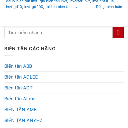
dai ly bien tan invt
,
gia bien tan invt
,
inverter invt
,
invt chf100a
,
invt gd10
,
invt gd200
,
tai lieu bien tan invt
Để lại bình luận
BIẾN TẦN CÁC HÃNG
Biến tần ABB
Biến tần ADLEE
Biến tần ADT
Biến tần Alpha
BIẾN TẦN AMB
BIẾN TẦN ANYHZ