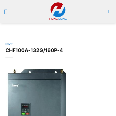
Bỏ
qua
nội
dung
INVT
CHF100A-132G/160P-4