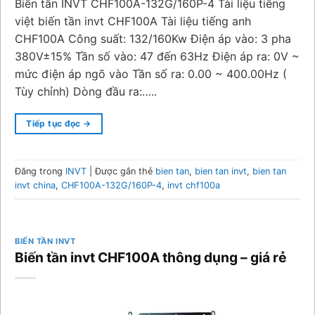
Biến tần INVT CHF100A-132G/160P-4 Tài liệu tiếng
việt biến tần invt CHF100A Tài liệu tiếng anh
CHF100A Công suất: 132/160Kw Điện áp vào: 3 pha
380V±15% Tần số vào: 47 đến 63Hz Điện áp ra: 0V ~
mức điện áp ngõ vào Tần số ra: 0.00 ~ 400.00Hz (
Tùy chỉnh) Dòng đầu ra:…..
Tiếp tục đọc
→
Đăng trong
INVT
|
Được gắn thẻ
bien tan
,
bien tan invt
,
bien tan
invt china
,
CHF100A-132G/160P-4
,
invt chf100a
BIẾN TẦN INVT
Biến tần invt CHF100A thông dụng – giá rẻ