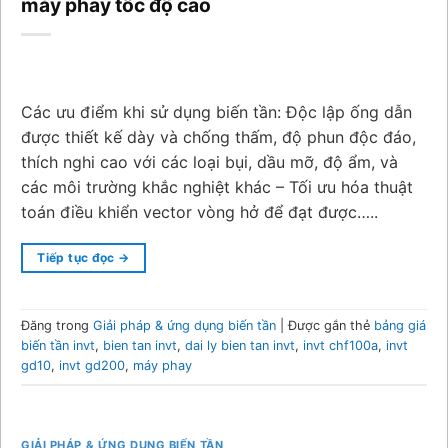
máy phay tốc độ cao
Các ưu điểm khi sử dụng biến tần: Độc lập ống dẫn
được thiết kế dày và chống thấm, độ phun độc đáo,
thích nghi cao với các loại bụi, dầu mỡ, độ ẩm, và
các môi trường khắc nghiệt khác – Tối ưu hóa thuật
toán điều khiển vector vòng hở để đạt được…..
Tiếp tục đọc
→
Đăng trong
Giải pháp & ứng dụng biến tần
|
Được gắn thẻ
bảng giá
biến tần invt
,
bien tan invt
,
dai ly bien tan invt
,
invt chf100a
,
invt
gd10
,
invt gd200
,
máy phay
GIẢI PHÁP & ỨNG DỤNG BIẾN TẦN