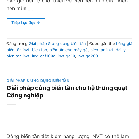
bao giờ hết. 1/ Giới thiệu về viên nén mùn cưa: Viên
nén mùn…..
Tiếp tục đọc
→
Đăng trong
Giải pháp & ứng dụng biến tần
|
Được gắn thẻ
bảng giá
biến tần invt
,
bien tan
,
biến tần cho máy gỗ
,
bien tan invt
,
dai ly
bien tan invt
,
invt chf100a
,
invt gd10
,
invt gd200
GIẢI PHÁP & ỨNG DỤNG BIẾN TẦN
Giải pháp dùng biến tần cho hệ thống quạt
Công nghiệp
Dòng biến tần tiết kiệm năng lượng INVT có thể làm