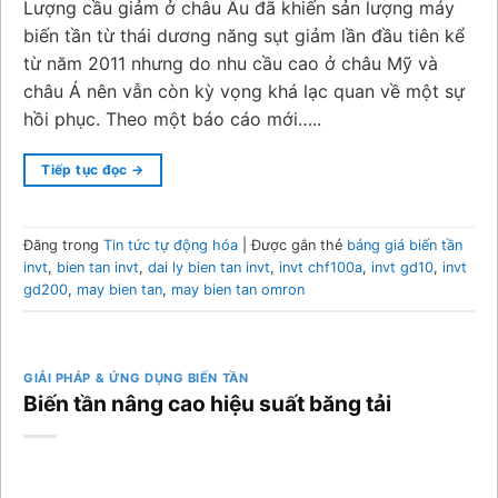
Lượng cầu giảm ở châu Âu đã khiến sản lượng máy
biến tần từ thái dương năng sụt giảm lần đầu tiên kể
từ năm 2011 nhưng do nhu cầu cao ở châu Mỹ và
châu Á nên vẫn còn kỳ vọng khá lạc quan về một sự
hồi phục. Theo một báo cáo mới…..
Tiếp tục đọc
→
Đăng trong
Tin tức tự động hóa
|
Được gắn thẻ
bảng giá biến tần
invt
,
bien tan invt
,
dai ly bien tan invt
,
invt chf100a
,
invt gd10
,
invt
gd200
,
may bien tan
,
may bien tan omron
GIẢI PHÁP & ỨNG DỤNG BIẾN TẦN
Biến tần nâng cao hiệu suất băng tải