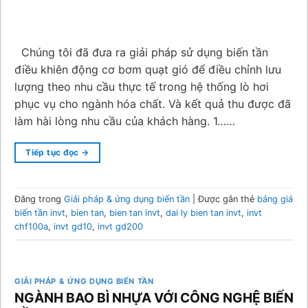
Chúng tôi đã đưa ra giải pháp sử dụng biến tần
điều khiên động cơ bơm quạt gió để điều chỉnh lưu
lượng theo nhu cầu thực tế trong hệ thống lò hơi
phục vụ cho ngành hóa chất. Và kết quả thu được đã
làm hài lòng nhu cầu của khách hàng. 1……
Tiếp tục đọc
→
Đăng trong
Giải pháp & ứng dụng biến tần
|
Được gắn thẻ
bảng giá
biến tần invt
,
bien tan
,
bien tan invt
,
dai ly bien tan invt
,
invt
chf100a
,
invt gd10
,
invt gd200
GIẢI PHÁP & ỨNG DỤNG BIẾN TẦN
NGÀNH BAO BÌ NHỰA VỚI CÔNG NGHỆ BIẾN