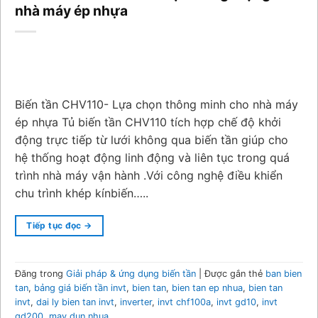
nhà máy ép nhựa
Biến tần CHV110- Lựa chọn thông minh cho nhà máy
ép nhựa Tủ biến tần CHV110 tích hợp chế độ khởi
động trực tiếp từ lưới không qua biến tần giúp cho
hệ thống hoạt động linh động và liên tục trong quá
trình nhà máy vận hành .Với công nghệ điều khiển
chu trình khép kínbiến…..
Tiếp tục đọc
→
Đăng trong
Giải pháp & ứng dụng biến tần
|
Được gắn thẻ
ban bien
tan
,
bảng giá biến tần invt
,
bien tan
,
bien tan ep nhua
,
bien tan
invt
,
dai ly bien tan invt
,
inverter
,
invt chf100a
,
invt gd10
,
invt
gd200
,
may dun nhua