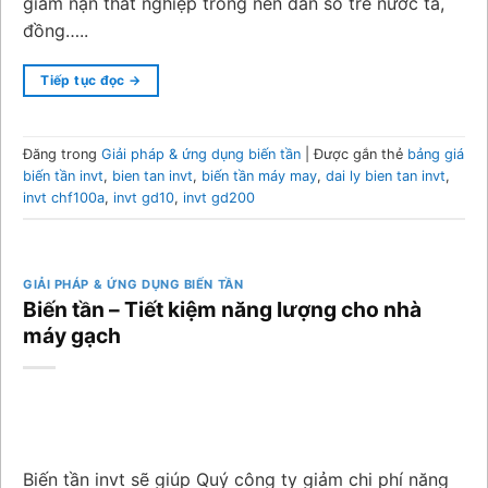
giảm nạn thất nghiệp trong nền dân số trẻ nước ta,
đồng…..
Tiếp tục đọc
→
Đăng trong
Giải pháp & ứng dụng biến tần
|
Được gắn thẻ
bảng giá
biến tần invt
,
bien tan invt
,
biến tần máy may
,
dai ly bien tan invt
,
invt chf100a
,
invt gd10
,
invt gd200
GIẢI PHÁP & ỨNG DỤNG BIẾN TẦN
Biến tần – Tiết kiệm năng lượng cho nhà
máy gạch
Biến tần invt sẽ giúp Quý công ty giảm chi phí năng