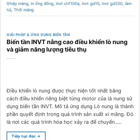
Ghép màng
,
In ống đống
,
invt chf100a
,
invt gd10
,
invt gd200
,
làm
túi
,
Thổi màng
GIẢI PHÁP & ỨNG DỤNG BIẾN TẦN
Biến tần INVT nâng cao điều khiển lò nung
và giảm năng lượng tiêu thụ
Điều khiển lò nung được thực hiện tốt nhất bằng
cách điều khiển riêng biệt từng motor của là nung sử
dụng biến tần INVT. Mô tả ứng dụng Lò nung là thành
phần quyết định trong quá trình sản xuất xi măng. Đó
là nơi các quá trình hóa học xảy ra để chuyển…..
Tiếp tục đọc
→