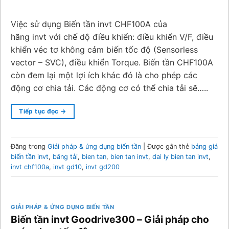
Việc sử dụng Biến tần invt CHF100A của
hãng invt với chế dộ điều khiển: điều khiển V/F, điều
khiển véc tơ không cảm biến tốc độ (Sensorless
vector – SVC), điều khiển Torque. Biến tần CHF100A
còn đem lại một lợi ích khác đó là cho phép các
động cơ chia tải. Các động cơ có thể chia tải sẽ…..
Tiếp tục đọc
→
Đăng trong
Giải pháp & ứng dụng biến tần
|
Được gắn thẻ
bảng giá
biến tần invt
,
băng tải
,
bien tan
,
bien tan invt
,
dai ly bien tan invt
,
invt chf100a
,
invt gd10
,
invt gd200
GIẢI PHÁP & ỨNG DỤNG BIẾN TẦN
Biến tần invt Goodrive300 – Giải pháp cho