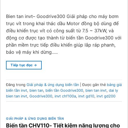
Bien tan invt– Goodrive300 Giải pháp cho máy bơm
trục vít trong khai thác dầu Motor đồng bộ dùng để
điều khiển trục vít có công suất từ 7.5 ~ 37kW, ​​và
động cơ được tạo thành từ biến tần Goodrive300 với
phần mềm trực tiếp điều khiển giúp lắp ráp phanh,
bảo vệ máy khi dừng…..
Tiếp tục đọc
→
Đăng trong
Giải pháp & ứng dụng biến tần
|
Được gắn thẻ
bảng giá
biến tần invt
,
bien tan
,
biến tần Goodrive300
,
bien tan invt
,
dai ly
bien tan invt
,
Goodrive300
,
invt chf100a
,
invt gd10
,
invt gd200
GIẢI PHÁP & ỨNG DỤNG BIẾN TẦN
Biến tần CHV110- Tiết kiệm năng lượng cho