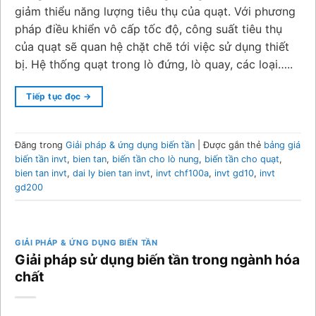
giảm thiểu năng lượng tiêu thụ của quạt. Với phương
pháp điều khiển vô cấp tốc độ, công suất tiêu thụ
của quạt sẽ quan hệ chặt chẽ tới việc sử dụng thiết
bị. Hệ thống quạt trong lò đứng, lò quay, các loại…..
Tiếp tục đọc
→
Đăng trong
Giải pháp & ứng dụng biến tần
|
Được gắn thẻ
bảng giá
biến tần invt
,
bien tan
,
biến tần cho lò nung
,
biến tần cho quạt
,
bien tan invt
,
dai ly bien tan invt
,
invt chf100a
,
invt gd10
,
invt
gd200
GIẢI PHÁP & ỨNG DỤNG BIẾN TẦN
Giải pháp sử dụng biến tần trong ngành hóa
chất