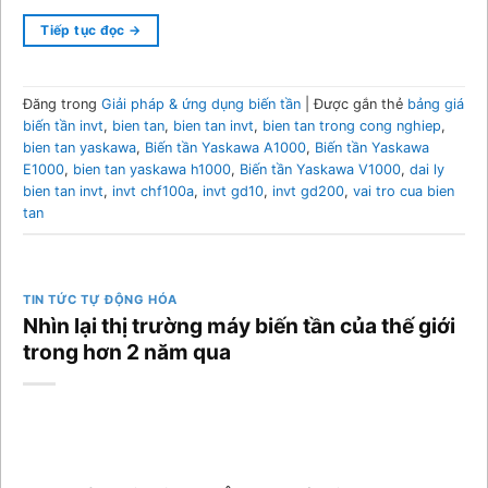
Tiếp tục đọc
→
Đăng trong
Giải pháp & ứng dụng biến tần
|
Được gắn thẻ
bảng giá
biến tần invt
,
bien tan
,
bien tan invt
,
bien tan trong cong nghiep
,
bien tan yaskawa
,
Biến tần Yaskawa A1000
,
Biến tần Yaskawa
E1000
,
bien tan yaskawa h1000
,
Biến tần Yaskawa V1000
,
dai ly
bien tan invt
,
invt chf100a
,
invt gd10
,
invt gd200
,
vai tro cua bien
tan
TIN TỨC TỰ ĐỘNG HÓA
Nhìn lại thị trường máy biến tần của thế giới
trong hơn 2 năm qua