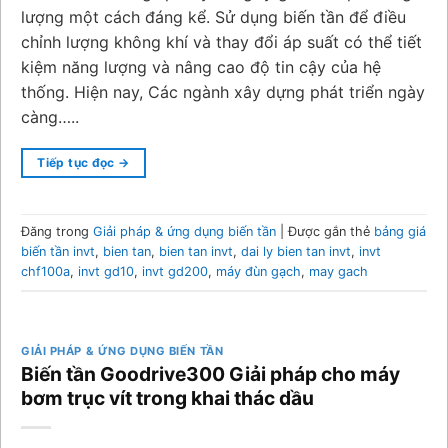
lượng một cách đáng kể. Sử dụng biến tần để điều
chỉnh lượng không khí và thay đổi áp suất có thể tiết
kiệm năng lượng và nâng cao độ tin cậy của hệ
thống. Hiện nay, Các ngành xây dựng phát triển ngày
càng…..
Tiếp tục đọc
→
Đăng trong
Giải pháp & ứng dụng biến tần
|
Được gắn thẻ
bảng giá
biến tần invt
,
bien tan
,
bien tan invt
,
dai ly bien tan invt
,
invt
chf100a
,
invt gd10
,
invt gd200
,
máy đùn gạch
,
may gach
GIẢI PHÁP & ỨNG DỤNG BIẾN TẦN
Biến tần Goodrive300 Giải pháp cho máy
bơm trục vít trong khai thác dầu