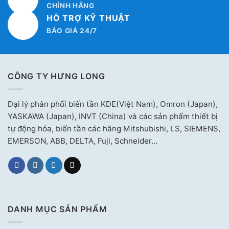
CHÍNH HÃNG
HỖ TRỢ KỸ THUẬT
BÁO GIÁ 24/7
CÔNG TY HƯNG LONG
Đại lý phân phối biến tần KDE(Việt Nam), Omron (Japan),
YASKAWA (Japan), INVT (China) và các sản phẩm thiết bị
tự động hóa, biến tần các hãng Mitshubishi, LS, SIEMENS,
EMERSON, ABB, DELTA, Fuji, Schneider…
DANH MỤC SẢN PHẨM