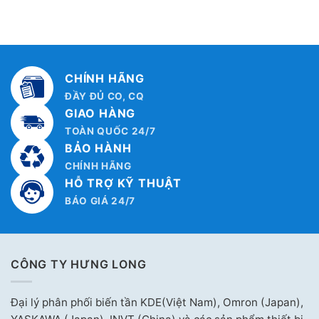
CHÍNH HÃNG
ĐẦY ĐỦ CO, CQ
GIAO HÀNG
TOÀN QUỐC 24/7
BẢO HÀNH
CHÍNH HÃNG
HỖ TRỢ KỸ THUẬT
BÁO GIÁ 24/7
CÔNG TY HƯNG LONG
Đại lý phân phối biến tần KDE(Việt Nam), Omron (Japan),