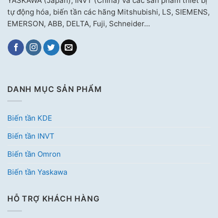
YASKAWA (Japan), INVT (China) và các sản phẩm thiết bị
tự động hóa, biến tần các hãng Mitshubishi, LS, SIEMENS,
EMERSON, ABB, DELTA, Fuji, Schneider…
DANH MỤC SẢN PHẨM
Biến tần KDE
Biến tần INVT
Biến tần Omron
Biến tần Yaskawa
HỖ TRỢ KHÁCH HÀNG