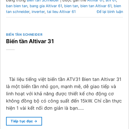
Đăng trong
Biến tần Schneider
|
Được gắn thẻ
Altivar 61
,
atv 61
,
ban bien tan
,
bang gia Altivar 61
,
bien tan
,
bien tan Altivar 61
,
bien
tan schneider
,
inverter
,
tai lieu Altivar 61
Để lại bình luận
BIẾN TẦN SCHNEIDER
Biến tần Altivar 31
Tài liệu tiếng việt biến tần ATV31 Bien tan Altivar 31
là một biến tần nhỏ gọn, mạnh mẽ, dễ giao tiếp và
linh hoạt với khả năng được thiết kế cho động cơ
không đồng bộ có công suất đến 15kW. Chỉ cần thực
hiện 1 vài kết nối đơn giản là bạn…..
Tiếp tục đọc
→