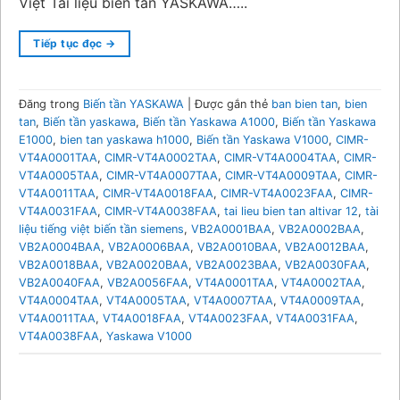
Việt Tài liệu biến tần YASKAWA…..
Tiếp tục đọc
→
Đăng trong
Biến tần YASKAWA
|
Được gắn thẻ
ban bien tan
,
bien
tan
,
Biến tần yaskawa
,
Biến tần Yaskawa A1000
,
Biến tần Yaskawa
E1000
,
bien tan yaskawa h1000
,
Biến tần Yaskawa V1000
,
CIMR-
VT4A0001TAA
,
CIMR-VT4A0002TAA
,
CIMR-VT4A0004TAA
,
CIMR-
VT4A0005TAA
,
CIMR-VT4A0007TAA
,
CIMR-VT4A0009TAA
,
CIMR-
VT4A0011TAA
,
CIMR-VT4A0018FAA
,
CIMR-VT4A0023FAA
,
CIMR-
VT4A0031FAA
,
CIMR-VT4A0038FAA
,
tai lieu bien tan altivar 12
,
tài
liệu tiếng việt biến tần siemens
,
VB2A0001BAA
,
VB2A0002BAA
,
VB2A0004BAA
,
VB2A0006BAA
,
VB2A0010BAA
,
VB2A0012BAA
,
VB2A0018BAA
,
VB2A0020BAA
,
VB2A0023BAA
,
VB2A0030FAA
,
VB2A0040FAA
,
VB2A0056FAA
,
VT4A0001TAA
,
VT4A0002TAA
,
VT4A0004TAA
,
VT4A0005TAA
,
VT4A0007TAA
,
VT4A0009TAA
,
VT4A0011TAA
,
VT4A0018FAA
,
VT4A0023FAA
,
VT4A0031FAA
,
VT4A0038FAA
,
Yaskawa V1000