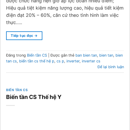
được chức năng hẹn giờ áp lực đoan nhiều điểm;
Hiệu quả tiệt kiệm năng lượng cao, hiệu quả tiết kiệm
điện đạt 20% – 60%, căn cứ theo tình hình làm việc
thực…..
Tiếp tục đọc
→
Đăng trong
Biến tần CS
|
Được gắn thẻ
ban bien tan
,
bien tan
,
bien
tan cs
,
biến tần cs thế hệ p
,
cs p
,
inverter
,
inverter cs
Để lại bình luận
BIẾN TẦN CS
Biến tần CS Thế hệ Y