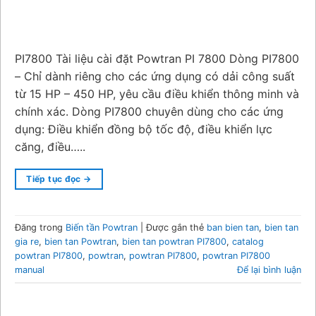
PI7800 Tài liệu cài đặt Powtran PI 7800 Dòng PI7800
– Chỉ dành riêng cho các ứng dụng có dải công suất
từ 15 HP – 450 HP, yêu cầu điều khiển thông minh và
chính xác. Dòng PI7800 chuyên dùng cho các ứng
dụng: Điều khiển đồng bộ tốc độ, điều khiển lực
căng, điều…..
Tiếp tục đọc
→
Đăng trong
Biến tần Powtran
|
Được gắn thẻ
ban bien tan
,
bien tan
gia re
,
bien tan Powtran
,
bien tan powtran PI7800
,
catalog
powtran PI7800
,
powtran
,
powtran PI7800
,
powtran PI7800
manual
Để lại bình luận