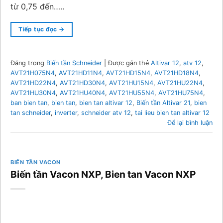
từ 0,75 đến…..
Tiếp tục đọc
→
Đăng trong
Biến tần Schneider
|
Được gắn thẻ
Altivar 12
,
atv 12
,
AVT21H075N4
,
AVT21HD11N4
,
AVT21HD15N4
,
AVT21HD18N4
,
AVT21HD22N4
,
AVT21HD30N4
,
AVT21HU15N4
,
AVT21HU22N4
,
AVT21HU30N4
,
AVT21HU40N4
,
AVT21HU55N4
,
AVT21HU75N4
,
ban bien tan
,
bien tan
,
bien tan altivar 12
,
Biến tần Altivar 21
,
bien
tan schneider
,
inverter
,
schneider atv 12
,
tai lieu bien tan altivar 12
Để lại bình luận
BIẾN TẦN VACON
Biến tần Vacon NXP, Bien tan Vacon NXP