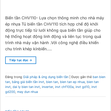
Biến tần CHV110- Lựa chọn thông minh cho nhà máy
ép nhựa Tủ biến tần CHV110 tích hợp chế độ khởi
động trực tiếp từ lưới không qua biến tần giúp cho
hệ thống hoạt động linh động và liên tục trong quá
trình nhà máy vận hành .Với công nghệ điều khiển
chu trình khép kínbiến…..
Tiếp tục đọc
→
Đăng trong
Giải pháp & ứng dụng biến tần
|
Được gắn thẻ
ban bien
tan
,
bảng giá biến tần invt
,
bien tan
,
bien tan ep nhua
,
bien tan
invt
,
dai ly bien tan invt
,
inverter
,
invt chf100a
,
invt gd10
,
invt
gd200
,
may dun nhua