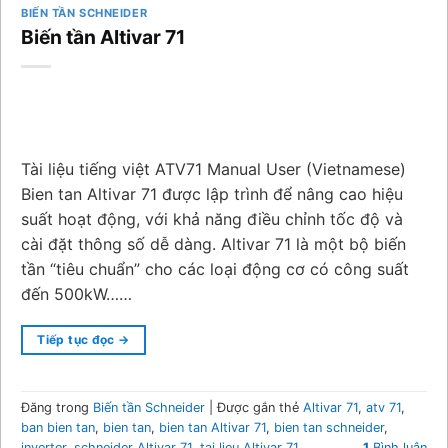
BIẾN TẦN SCHNEIDER
Biến tần Altivar 71
Tài liệu tiếng việt ATV71 Manual User (Vietnamese)
Bien tan Altivar 71 được lập trình để nâng cao hiệu
suất hoạt động, với khả năng điều chỉnh tốc độ và
cài đặt thông số dễ dàng. Altivar 71 là một bộ biến
tần “tiêu chuẩn” cho các loại động cơ có công suất
đến 500kW……
Tiếp tục đọc
→
Đăng trong
Biến tần Schneider
|
Được gắn thẻ
Altivar 71
,
atv 71
,
ban bien tan
,
bien tan
,
bien tan Altivar 71
,
bien tan schneider
,
inverter
,
schneider Altivar 71
,
tai lieu Altivar 71
1
Bình luận