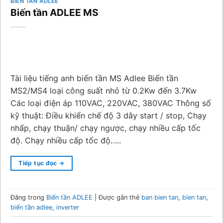
BIẾN TẦN ADLEE
Biến tần ADLEE MS
Tài liệu tiếng anh biến tần MS Adlee Biến tần
MS2/MS4 loại công suất nhỏ từ 0.2Kw đến 3.7Kw
Các loại điện áp 110VAC, 220VAC, 380VAC Thông số
kỹ thuật: Điều khiển chế độ 3 dây start / stop, Chạy
nhấp, chạy thuận/ chạy ngược, chạy nhiều cấp tốc
độ. Chạy nhiều cấp tốc độ…..
Tiếp tục đọc
→
Đăng trong
Biến tần ADLEE
|
Được gắn thẻ
ban bien tan
,
bien tan
,
biến tần adlee
,
inverter