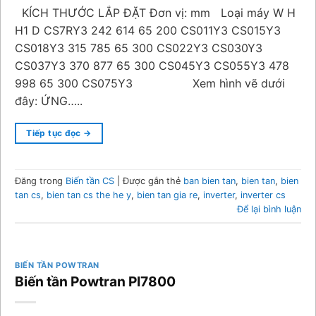
KÍCH THƯỚC LẮP ĐẶT Đơn vị: mm Loại máy W H
H1 D CS7RY3 242 614 65 200 CS011Y3 CS015Y3
CS018Y3 315 785 65 300 CS022Y3 CS030Y3
CS037Y3 370 877 65 300 CS045Y3 CS055Y3 478
998 65 300 CS075Y3 Xem hình vẽ dưới
đây: ỨNG…..
Tiếp tục đọc
→
Đăng trong
Biến tần CS
|
Được gắn thẻ
ban bien tan
,
bien tan
,
bien
tan cs
,
bien tan cs the he y
,
bien tan gia re
,
inverter
,
inverter cs
Để lại bình luận
BIẾN TẦN POWTRAN
Biến tần Powtran PI7800