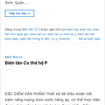
định. Quản…..
Tiếp tục đọc
→
Đăng trong
Biến tần CS
|
Được gắn thẻ
ban bien tan
,
bien tan
,
bien
tan cho quat gio
,
bien tan cs
,
bien tan cs the he y
,
bien tan tiet
kiem dien
,
biến tần trong lò đốt
,
cs y
,
inverter
Để lại bình luận
BIẾN TẦN CS
Biến tần Cs thế hệ P
ĐẶC ĐIỂM SẢN PHẨM Thiết kế để điều khiển tiết
kiệm năng lượng bơm nước hằng áp, có thể thực hiện