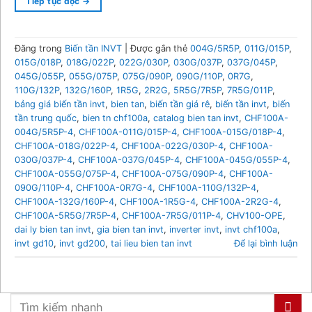
Tiếp tục đọc
→
Đăng trong
Biến tần INVT
|
Được gắn thẻ
004G/5R5P
,
011G/015P
,
015G/018P
,
018G/022P
,
022G/030P
,
030G/037P
,
037G/045P
,
045G/055P
,
055G/075P
,
075G/090P
,
090G/110P
,
0R7G
,
110G/132P
,
132G/160P
,
1R5G
,
2R2G
,
5R5G/7R5P
,
7R5G/011P
,
bảng giá biến tần invt
,
bien tan
,
biến tần giá rê
,
biến tần invt
,
biến
tần trung quốc
,
bien tn chf100a
,
catalog bien tan invt
,
CHF100A-
004G/5R5P-4
,
CHF100A-011G/015P-4
,
CHF100A-015G/018P-4
,
CHF100A-018G/022P-4
,
CHF100A-022G/030P-4
,
CHF100A-
030G/037P-4
,
CHF100A-037G/045P-4
,
CHF100A-045G/055P-4
,
CHF100A-055G/075P-4
,
CHF100A-075G/090P-4
,
CHF100A-
090G/110P-4
,
CHF100A-0R7G-4
,
CHF100A-110G/132P-4
,
CHF100A-132G/160P-4
,
CHF100A-1R5G-4
,
CHF100A-2R2G-4
,
CHF100A-5R5G/7R5P-4
,
CHF100A-7R5G/011P-4
,
CHV100-OPE
,
dai ly bien tan invt
,
gia bien tan invt
,
inverter invt
,
invt chf100a
,
invt gd10
,
invt gd200
,
tai lieu bien tan invt
Để lại bình luận