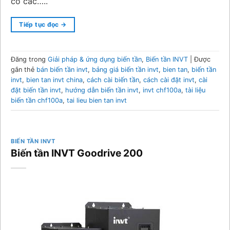
có các…..
Tiếp tục đọc
→
Đăng trong
Giải pháp & ứng dụng biến tần
,
Biến tần INVT
|
Được
gắn thẻ
bán biến tần invt
,
bảng giá biến tần invt
,
bien tan
,
biến tần
invt
,
bien tan invt china
,
cách cài biến tần
,
cách cài đặt invt
,
cài
đặt biến tần invt
,
hướng dẫn biến tần invt
,
invt chf100a
,
tài liệu
biến tần chf100a
,
tai lieu bien tan invt
BIẾN TẦN INVT
Biến tần INVT Goodrive 200