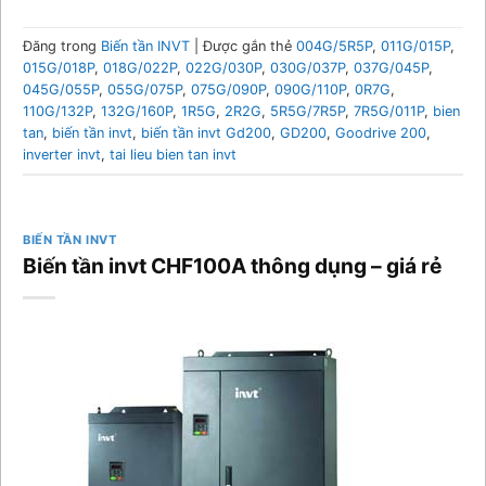
Đăng trong
Biến tần INVT
|
Được gắn thẻ
004G/5R5P
,
011G/015P
,
015G/018P
,
018G/022P
,
022G/030P
,
030G/037P
,
037G/045P
,
045G/055P
,
055G/075P
,
075G/090P
,
090G/110P
,
0R7G
,
110G/132P
,
132G/160P
,
1R5G
,
2R2G
,
5R5G/7R5P
,
7R5G/011P
,
bien
tan
,
biến tần invt
,
biến tần invt Gd200
,
GD200
,
Goodrive 200
,
inverter invt
,
tai lieu bien tan invt
BIẾN TẦN INVT
Biến tần invt CHF100A thông dụng – giá rẻ