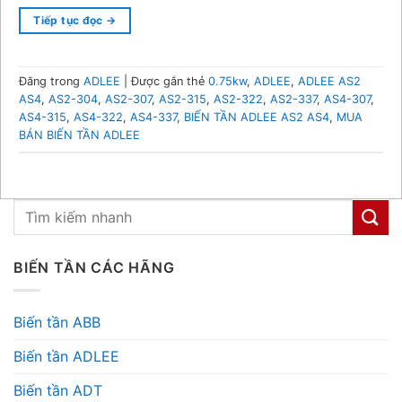
Tiếp tục đọc
→
Đăng trong
ADLEE
|
Được gắn thẻ
0.75kw
,
ADLEE
,
ADLEE AS2
AS4
,
AS2-304
,
AS2-307
,
AS2-315
,
AS2-322
,
AS2-337
,
AS4-307
,
AS4-315
,
AS4-322
,
AS4-337
,
BIẾN TẦN ADLEE AS2 AS4
,
MUA
BÁN BIẾN TẦN ADLEE
BIẾN TẦN CÁC HÃNG
Biến tần ABB
Biến tần ADLEE
Biến tần ADT