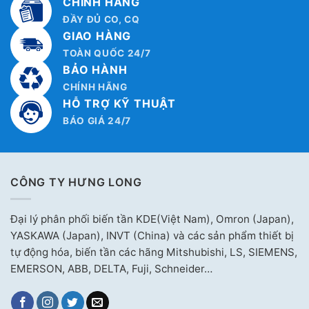
CHÍNH HÃNG
ĐẦY ĐỦ CO, CQ
GIAO HÀNG
TOÀN QUỐC 24/7
BẢO HÀNH
CHÍNH HÃNG
HỖ TRỢ KỸ THUẬT
BÁO GIÁ 24/7
CÔNG TY HƯNG LONG
Đại lý phân phối biến tần KDE(Việt Nam), Omron (Japan),
YASKAWA (Japan), INVT (China) và các sản phẩm thiết bị
tự động hóa, biến tần các hãng Mitshubishi, LS, SIEMENS,
EMERSON, ABB, DELTA, Fuji, Schneider…