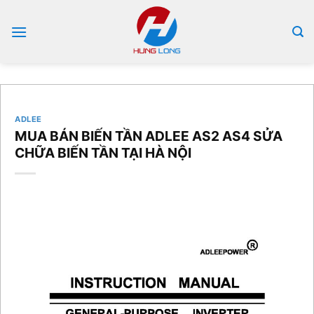
Bỏ
qua
nội
dung
ADLEE
MUA BÁN BIẾN TẦN ADLEE AS2 AS4 SỬA
CHỮA BIẾN TẦN TẠI HÀ NỘI