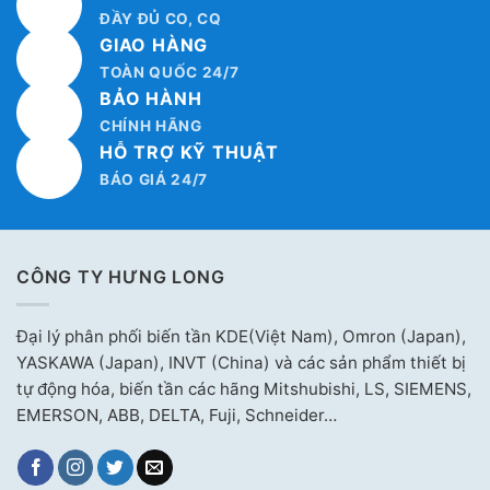
ĐẦY ĐỦ CO, CQ
GIAO HÀNG
TOÀN QUỐC 24/7
BẢO HÀNH
CHÍNH HÃNG
HỖ TRỢ KỸ THUẬT
BÁO GIÁ 24/7
CÔNG TY HƯNG LONG
Đại lý phân phối biến tần KDE(Việt Nam), Omron (Japan),
YASKAWA (Japan), INVT (China) và các sản phẩm thiết bị
tự động hóa, biến tần các hãng Mitshubishi, LS, SIEMENS,
EMERSON, ABB, DELTA, Fuji, Schneider…