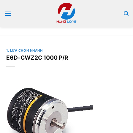
Bỏ
qua
nội
dung
1. LỰA CHỌN NHANH
E6D-CWZ2C 1000 P/R