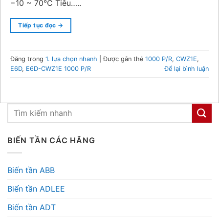
−10 ~ 70°C Tiêu…..
Tiếp tục đọc
→
Đăng trong
1. lựa chọn nhanh
|
Được gắn thẻ
1000 P/R
,
CWZ1E
,
E6D
,
E6D-CWZ1E 1000 P/R
Để lại bình luận
BIẾN TẦN CÁC HÃNG
Biến tần ABB
Biến tần ADLEE
Biến tần ADT