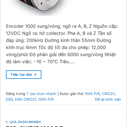
Encoder 1000 xung/vòng, ngõ ra A, B, Z Nguồn cấp:
12VDC Ngõ ra: hở collector. Pha A, B và Z Tần số
đáp ứng: 200kHz Đường kính thân 55mm Đường
kính trục 6mm Tốc độ tối đa cho phép: 12,000
vòng/phút Độ phân giải đến 6000 xung/vòng Nhiệt
độ làm việc: −10 ~ 70°C Tiêu…..
Tiếp tục đọc
→
Đăng trong
1. lựa chọn nhanh
|
Được gắn thẻ
1000 P/R
,
CWZ2C
,
E6D
,
E6D-CWZ2C 1000 P/R
Để lại bình luận
1. LỰA CHỌN NHANH