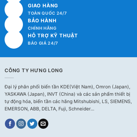
GIAO HÀNG
TOÀN QUỐC 24/7
BẢO HÀNH
CHÍNH HÃNG
HỖ TRỢ KỸ THUẬT
BÁO GIÁ 24/7
CÔNG TY HƯNG LONG
Đại lý phân phối biến tần KDE(Việt Nam), Omron (Japan),
YASKAWA (Japan), INVT (China) và các sản phẩm thiết bị
tự động hóa, biến tần các hãng Mitshubishi, LS, SIEMENS,
EMERSON, ABB, DELTA, Fuji, Schneider…