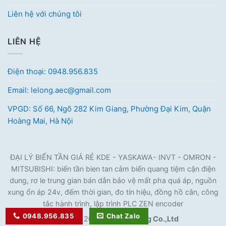
Liên hệ với chúng tôi
LIÊN HỆ
Điện thoại: 0948.956.835
Email: lelong.aec@gmail.com
VPGD: Số 66, Ngõ 282 Kim Giang, Phường Đại Kim, Quận
Hoàng Mai, Hà Nội
ĐẠI LÝ BIẾN TẦN GIÁ RẺ KDE - YASKAWA- INVT - OMRON -
MITSUBISHI: biến tần bien tan cảm biến quang tiệm cận điện
dung, rơ le trung gian bán dẫn bảo vệ mất pha quá áp, nguồn
xung ổn áp 24v, đếm thời gian, đo tín hiệu, đồng hồ cân, công
tắc hành trình, lập trình PLC ZEN encoder
0948.956.835
Chat Zalo
Copyright 2026 ©
Hưng Long Co.,Ltd