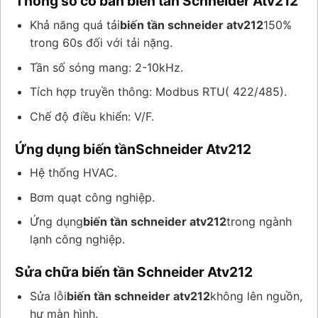
Thông số cơ bản biến tần Schneider Atv212
Khả năng quá tải
biến tần schneider atv212
150%
trong 60s đối với tải nặng.
Tần số sóng mang: 2-10kHz.
Tích hợp truyền thông: Modbus RTU( 422/485).
Chế độ điều khiển: V/F.
Ứng dụng biến tầnSchneider Atv212
Hệ thống HVAC.
Bơm quạt công nghiệp.
Ứng dụng
biến tần schneider atv212
trong ngành
lạnh công nghiệp.
Sửa chữa biến tần Schneider Atv212
Sửa lỗi
biến tần schneider atv212
không lên nguồn,
hư màn hình.