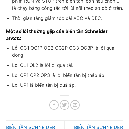
phím RUN và STOP trên biến tần, còn nếu chọn 0
là chạy bằng công tắc tới lùi nối theo sơ đồ ở trên.
Thời gian tăng giảm tốc cài ACC và DEC.
Một số lỗi thường gặp của biến tần Schneider
atv212
Lỗi OC1 OC1P OC2 OC2P OC3 OC3P là lỗi quá
dòng.
Lỗi OL1 OL2 là lỗi bị quá tải.
Lỗi OP1 OP2 OP3 là lỗi biến tần bị thấp áp.
Lỗi UP1 là biến tần bị quá áp.
BIẾN TẦN SCHNEIDER
BIẾN TẦN SCHNEIDER