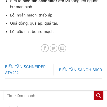
Sửa lỗi
biến tần schneider atv12
không lên nguồn,
hư màn hình.
Lỗi ngắn mạch, thấp áp.
Quá dòng, quá áp, quá tải.
Lỗi cầu chì, board mạch.
BIẾN TẦN SCHNEIDER
BIẾN TẦN SANCH S900
ATV212