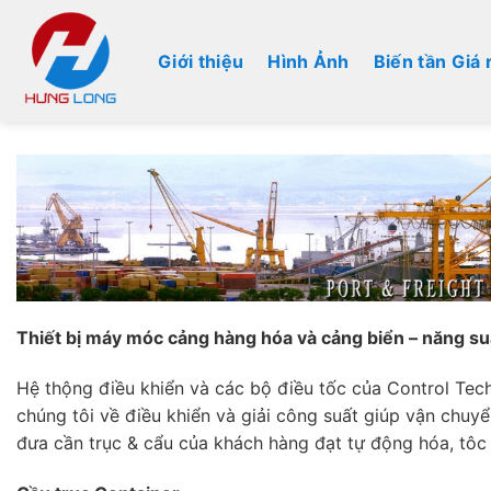
Bỏ
qua
Giới thiệu
Hình Ảnh
Biến tần Giá 
nội
dung
Thiết bị máy móc cảng hàng hóa và cảng biển – năng suấ
Hệ thộng điều khiển và các bộ điều tốc của Control Tech
chúng tôi về điều khiển và giải công suất giúp vận chuy
đưa cần trục & cẩu của khách hàng đạt tự động hóa, tôc 