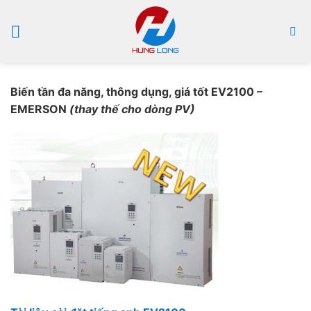
Bỏ
qua
nội
dung
Biến tần đa năng, thông dụng, giá tốt EV2100 –
EMERSON
(thay thế cho dòng PV)