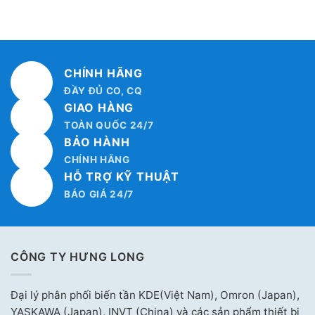
CHÍNH HÃNG
ĐẦY ĐỦ CO, CQ
GIAO HÀNG
TOÀN QUỐC 24/7
BẢO HÀNH
CHÍNH HÃNG
HỖ TRỢ KỸ THUẬT
BÁO GIÁ 24/7
CÔNG TY HƯNG LONG
Đại lý phân phối biến tần KDE(Việt Nam), Omron (Japan),
YASKAWA (Japan), INVT (China) và các sản phẩm thiết bị