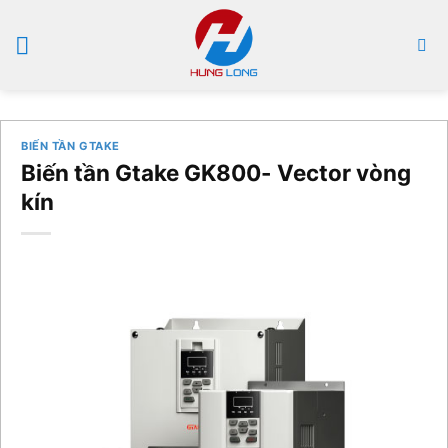
Bỏ
qua
nội
dung
BIẾN TẦN GTAKE
Biến tần Gtake GK800- Vector vòng
kín