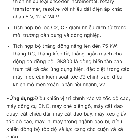
thích nhiều loại encoder incremental, rotary
transformer, resolve với nhiều dải điện áp khác
nhau 5 V, 12 V, 24 V.
Tích hợp bộ lọc C2, C3 giảm nhiễu điện từ trong
môi trường dân dụng và công nghiệp.
Tích hợp bộ thắng động năng lên đến 75 kW,
thắng DC, thắng kích từ, thắng ngắn mạch cho
động cơ đồng bộ. GK800 là dòng biến tần bao
trùm tất cả các ứng dụng hiện, đặc biệt trong các
máy móc cần kiểm soát tốc độ chính xác, điều
khiển mô men xoắn, phản hồi nhanh, vv
•
Ứng dụng:
Điều khiển vị trí chính xác và tốc độ cao,
máy công cụ CNC, máy chế biến gỗ, máy cắt dao
quay, cắt chiều dài, máy cắt dao bay, máy xeo giấy
tốc độ cao, máy in, máy trong ngành bao bì, điều
khiển đồng bộ tốc độ và lực căng cho cuộn và xả
cuộn
…