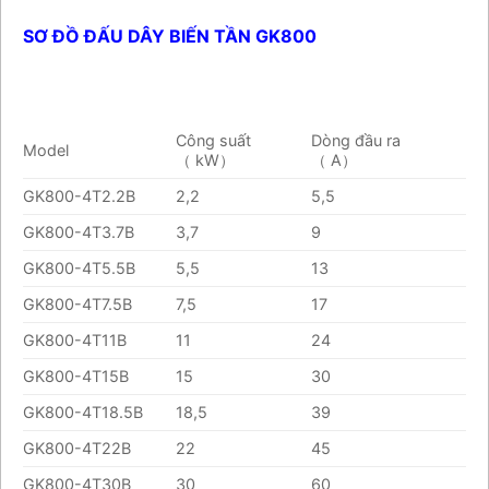
SƠ ĐỒ ĐẤU DÂY BIẾN TẦN GK800
Công suất
Dòng đầu ra
Model
（ kW）
（ A）
GK800-4T2.2B
2,2
5,5
GK800-4T3.7B
3,7
9
GK800-4T5.5B
5,5
13
GK800-4T7.5B
7,5
17
GK800-4T11B
11
24
GK800-4T15B
15
30
GK800-4T18.5B
18,5
39
GK800-4T22B
22
45
GK800-4T30B
30
60