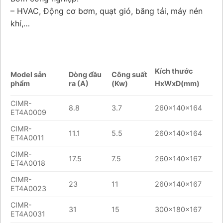
– HVAC, Động cơ bơm, quạt gió, băng tải, máy nén
khí,…
Kích thước
Model sản
Dòng đầu
Công suất
phẩm
ra (A)
(Kw)
HxWxD(mm)
CIMR-
8.8
3.7
260x140x164
ET4A0009
CIMR-
11.1
5.5
260x140x164
ET4A0011
CIMR-
17.5
7.5
260x140x167
ET4A0018
CIMR-
23
11
260x140x167
ET4A0023
CIMR-
31
15
300x180x167
ET4A0031