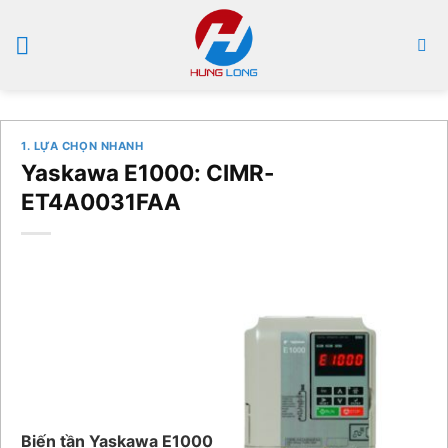
Bỏ
qua
nội
dung
1. LỰA CHỌN NHANH
Yaskawa E1000: CIMR-
ET4A0031FAA
Biến tần Yaskawa E1000