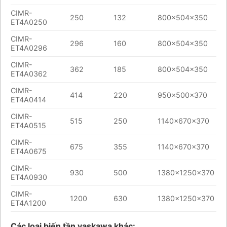
CIMR-
250
132
800x504x350
ET4A0250
CIMR-
296
160
800x504x350
ET4A0296
CIMR-
362
185
800x504x350
ET4A0362
CIMR-
414
220
950x500x370
ET4A0414
CIMR-
515
250
1140x670x370
ET4A0515
CIMR-
675
355
1140x670x370
ET4A0675
CIMR-
930
500
1380x1250x370
ET4A0930
CIMR-
1200
630
1380x1250x370
ET4A1200
Các loại biến tần yaskawa khác: