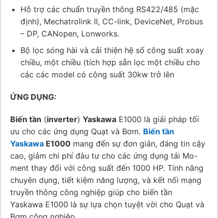
Hỗ trợ các chuẩn truyền thông RS422/485 (mặc
định), Mechatrolink II, CC-link, DeviceNet, Probus
– DP, CANopen, Lonworks.
Bộ lọc sóng hài và cải thiện hệ số công suất xoay
chiều, một chiều (tích hợp sẵn lọc một chiều cho
các các model có công suất 30kw trở lên
ỨNG DỤNG:
Biến tần
(
inverter
)
Yaskawa
E1000 là giải pháp tối
ưu cho các ứng dụng Quạt và Bơm.
Biến tần
Yaskawa
E1000
mang đến sự đơn giản, đáng tin cậy
cao, giảm chi phí đàu tư cho các ứng dụng tải Mo-
ment thay đổi với công suất đến 1000 HP. Tính năng
chuyên dụng, tiết kiệm năng lượng, và kết nối mạng
truyền thông công nghiệp giúp cho biến tần
Yaskawa E1000 là sự lựa chọn tuyệt vời cho Quạt và
Bơm công nghiệp.