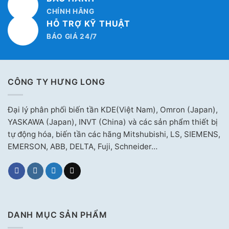
CHÍNH HÃNG
HỖ TRỢ KỸ THUẬT
BÁO GIÁ 24/7
CÔNG TY HƯNG LONG
Đại lý phân phối biến tần KDE(Việt Nam), Omron (Japan),
YASKAWA (Japan), INVT (China) và các sản phẩm thiết bị
tự động hóa, biến tần các hãng Mitshubishi, LS, SIEMENS,
EMERSON, ABB, DELTA, Fuji, Schneider…
DANH MỤC SẢN PHẨM