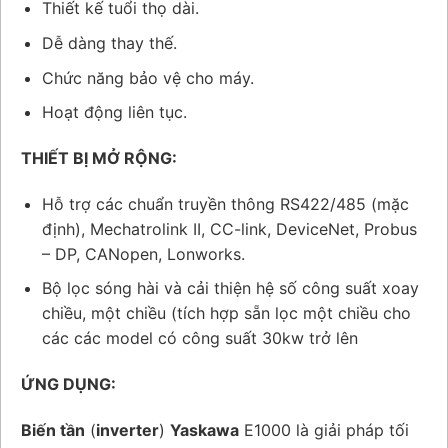
Thiết kế tuổi thọ dài.
Dễ dàng thay thế.
Chức năng bảo vệ cho máy.
Hoạt động liên tục.
THIẾT BỊ MỞ RỘNG:
Hỗ trợ các chuẩn truyền thông RS422/485 (mặc
định), Mechatrolink II, CC-link, DeviceNet, Probus
– DP, CANopen, Lonworks.
Bộ lọc sóng hài và cải thiện hệ số công suất xoay
chiều, một chiều (tích hợp sẵn lọc một chiều cho
các các model có công suất 30kw trở lên
ỨNG DỤNG:
Biến tần
(
inverter
)
Yaskawa
E1000 là giải pháp tối