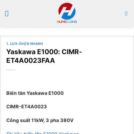
Bỏ
qua
nội
dung
1. LỰA CHỌN NHANH
Yaskawa E1000: CIMR-
ET4A0023FAA
Biến tần Yaskawa E1000
CIMR-ET4A0023
Công suất 11kW, 3 pha 380V
Tài liệu biến tần E1000 Yaskawa