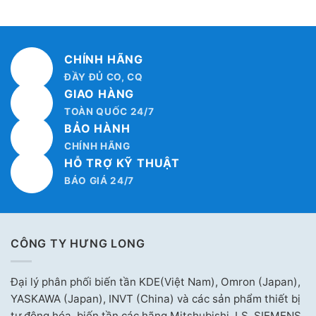
CHÍNH HÃNG
ĐẦY ĐỦ CO, CQ
GIAO HÀNG
TOÀN QUỐC 24/7
BẢO HÀNH
CHÍNH HÃNG
HỖ TRỢ KỸ THUẬT
BÁO GIÁ 24/7
CÔNG TY HƯNG LONG
Đại lý phân phối biến tần KDE(Việt Nam), Omron (Japan),
YASKAWA (Japan), INVT (China) và các sản phẩm thiết bị
tự động hóa, biến tần các hãng Mitshubishi, LS, SIEMENS,