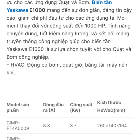
ưu cho các ứng dụng Quạt và Bơm.
Biến tần
Yaskawa
E1000
mang đến sự đơn giản, đáng tin cậy
cao, giảm chi phí đàu tư cho các ứng dụng tải Mo-
ment thay đổi với công suất đến 1000 HP. Tính năng
chuyên dụng, tiết kiệm năng lượng, và kết nối mạng
truyền thông công nghiệp giúp cho biến tần
Yaskawa E1000 là sự lựa chọn tuyệt vời cho Quạt và
Bơm công nghiệp.
– HVAC, Động cơ bơm, quạt gió, băng tải, máy nén
khí,…
Kích thước
Model sản
Dòng đầu
Công suất
phẩm
ra (A)
(Kw)
HxWxD(mm)
CIMR-
8.8
3.7
260x140x164
ET4A0009
CIMR-