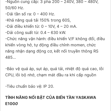
-Nguồn cung cấp: 3 pha 200 – 240V, 380 – 480V,
50/60 Hz.
-Dải tần số ra: 0 – 400 Hz.
-Khả năng quá tải 150% trong 60S,
-Dải điều khiển từ: 0 – 10V, 4 – 20 mA.
-Dải công suất từ: 0.4 – 630 kW.
-Chức năng vận hành: điều khiển V/F không đổi, điều
khiển vòng hở, tự động điều chỉnh momen, chức
năng nhận dạng động cơ, kết nối truyền thông RS
485…
-Bảo vệ quá áp, sụt áp, quá tải, nhiệt độ quá cao, lỗi
CPU, lỗi bộ nhớ, chạm mát đầu ra khi cấp nguồn
-Tiêu chuẩn bảo vệ: IP 20.
TÍNH NĂNG NỔI BẬT CỦA BIẾN TẦN YASKAWA
E100
0