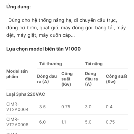
Ứng dụng:
-Dùng cho hệ thống nâng hạ, di chuyển cầu trục,
động cơ bơm, quạt gió, máy đóng gói, băng tải, máy
dệt, máy giặt, máy cuốn cáp…
Lựa chọn model biến tần V1000
Tải thường
Tải nặng
Model sản
Công
Dòng
Dòng đầu
Công suất
phẩm
suất
đầu ra
ra (A)
(Kw)
(Kw)
(A)
Loại 3pha 220VAC
CIMR-
3.5
0.75
3.0
0.4
VT2A0004
CIMR-
6.0
1.1
5.0
0.75
VT2A0006