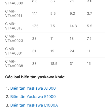
8.8
3.7
7.2
3.0
VT4A0009
CIMR-
11.1
5.5
9.2
3.7
VT4A0011
CIMR-
17.5
7.5
14.8
5.5
VT4A0018
CIMR-
23
11
18
7.5
VT4A0023
CIMR-
31
15
24
11
VT4A0031
CIMR-
38
18.5
31
15
VT4A0038
Các loại biến tần yaskawa khác:
Biến tần Yaskawa A1000
Biến tần Yaskawa E1000
Biến tần Yaskawa L1000A