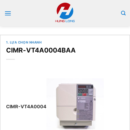
Bỏ
qua
nội
dung
1. LỰA CHỌN NHANH
CIMR-VT4A0004BAA
CIMR-VT4A0004