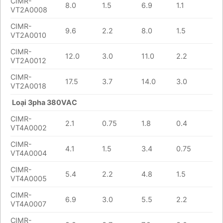
CIMR-
8.0
1.5
6.9
1.1
VT2A0008
CIMR-
9.6
2.2
8.0
1.5
VT2A0010
CIMR-
12.0
3.0
11.0
2.2
VT2A0012
CIMR-
17.5
3.7
14.0
3.0
VT2A0018
Loại 3pha 380VAC
CIMR-
2.1
0.75
1.8
0.4
VT4A0002
CIMR-
4.1
1.5
3.4
0.75
VT4A0004
CIMR-
5.4
2.2
4.8
1.5
VT4A0005
CIMR-
6.9
3.0
5.5
2.2
VT4A0007
CIMR-