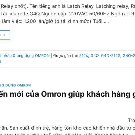
Relay chốt). Tên tiếng anh là Latch Relay, Latching relay, 
Tài liệu rơ le G4Q Nguồn cấp: 220VAC 50/60Hz Ngõ ra: DP
làm việc: 1.200 lần/giờ (ở tải định mức) Tuổi…..
c
→
ải pháp & ứng dụng OMRON
|
Được gắn thẻ
212s
,
G4Q
,
G4Q-212S
,
G4Q-2
t
ỨNG DỤNG OMRON
ến mới của Omron giúp khách hàng 
Tro
hăn. Sản xuất đình trệ, hàng tồn kho cao khiến nhà đầu tư 