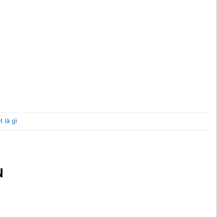
t là gì
N