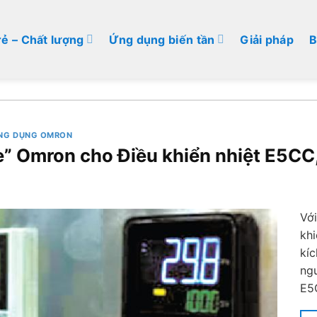
rẻ – Chất lượng
Ứng dụng biến tần
Giải pháp
B
ỨNG DỤNG OMRON
e” Omron cho Điều khiển nhiệt E5CC
Với
khi
kíc
ngư
E5