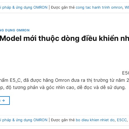
ải pháp & ứng dụng OMRON
|
Được gắn thẻ
cong tac hanh trinh omron
,
W
ỨNG DỤNG OMRON
Model mới thuộc dòng điều khiển nh
E5
ẩm E5_C, đã được hãng Omron đưa ra thị trường từ năm 20
p, độ tương phản và góc nhìn cao, dễ đọc và dễ sử dụng
c
→
ải pháp & ứng dụng OMRON
|
Được gắn thẻ
bo dieu khien nhiet do
,
E5CC
,