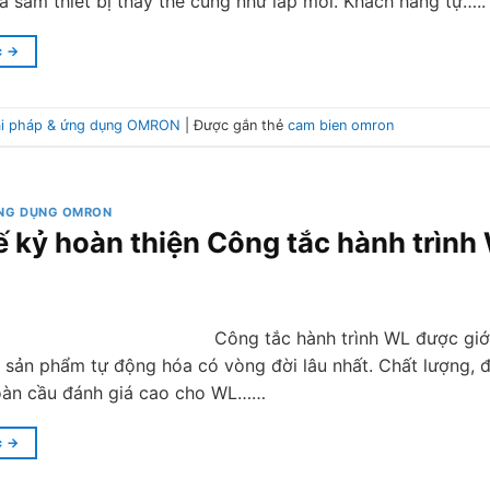
 sắm thiết bị thay thế cũng như lắp mới. Khách hàng tự…..
c
→
ải pháp & ứng dụng OMRON
|
Được gắn thẻ
cam bien omron
ỨNG DỤNG OMRON
ế kỷ hoàn thiện Công tắc hành trìn
Công tắc hành trình WL được giới
sản phẩm tự động hóa có vòng đời lâu nhất. Chất lượng, 
toàn cầu đánh giá cao cho WL……
c
→