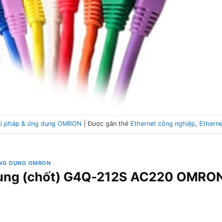
ải pháp & ứng dụng OMRON
|
Được gắn thẻ
Ethernet công nghiệp
,
Etherne
ỨNG DỤNG OMRON
xung (chốt) G4Q-212S AC220 OMRO