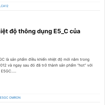
LCA12
iệt độ thông dụng E5_C của
GC là sản phẩm điều khiển nhiệt độ mới nằm trong
12 và ngay sau đó đã trở thành sản phẩm “hot” với
. E5GC…..
E5GC OMRON