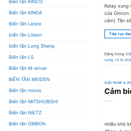
Biến tần KINCO
Relay xung (
Biến tần KINDA
của Omron: 
cảm) Tần số 
Biến tần Lenze
Tiếp tục đọ
biến tần Liteon
biến tần Long Shenq
Đăng trong
Gi
Biến tần LS
xung
,
rơ le chố
Biến tần M-driver
BIẾN TẦN MEIDEN
GIẢI PHÁP & 
Cảm bi
Biến tần micno
Biến tần MITSHUBISHI
Biến tần NIETZ
Biến tần OMRON
nhiều khó k