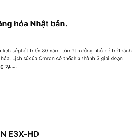
ộng hóa Nhật bản.
 lịch sửphát triển 80 năm, từmột xưởng nhỏ bé trởthành
 hóa. Lịch sửcủa Omron có thểchia thành 3 giai đoạn
g tự…..
ON E3X-HD