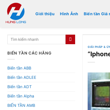
Bỏ
qua
Giới thiệu
Hình Ảnh
Biến tần Giá 
nội
dung
GIẢI PHÁP & 
“Iphon
BIẾN TẦN CÁC HÃNG
Biến tần ABB
Biến tần ADLEE
Biến tần ADT
Biến tần Alpha
BIẾN TẦN AMB