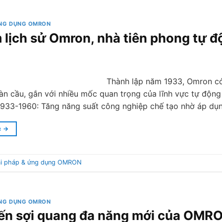
ỨNG DỤNG OMRON
 lịch sử Omron, nhà tiên phong tự đ
Thành lập năm 1933, Omron có
àn cầu, gắn với nhiều mốc quan trọng của lĩnh vực tự động
 1933-1960: Tăng năng suất công nghiệp chế tạo nhờ áp dụn
c
→
ải pháp & ứng dụng OMRON
ỨNG DỤNG OMRON
ến sợi quang đa năng mới của OMR