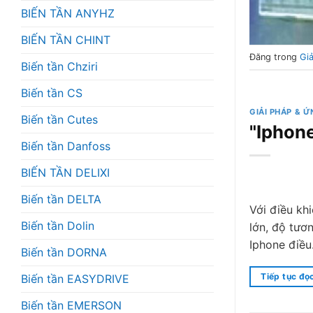
BIẾN TẦN ANYHZ
BIẾN TẦN CHINT
Đăng trong
Gi
Biến tần Chziri
Biến tần CS
GIẢI PHÁP & 
Biến tần Cutes
"Iphon
Biến tần Danfoss
BIẾN TẦN DELIXI
Biến tần DELTA
Với điều khi
Biến tần Dolin
lớn, độ tươ
Iphone điều
Biến tần DORNA
Tiếp tục đọ
Biến tần EASYDRIVE
Biến tần EMERSON