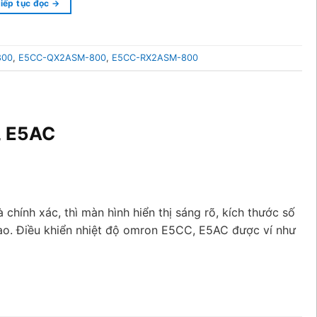
iếp tục đọc
→
800
,
E5CC-QX2ASM-800
,
E5CC-RX2ASM-800
, E5AC
 chính xác, thì màn hình hiển thị sáng rõ, kích thước số
cao. Điều khiển nhiệt độ omron E5CC, E5AC được ví như