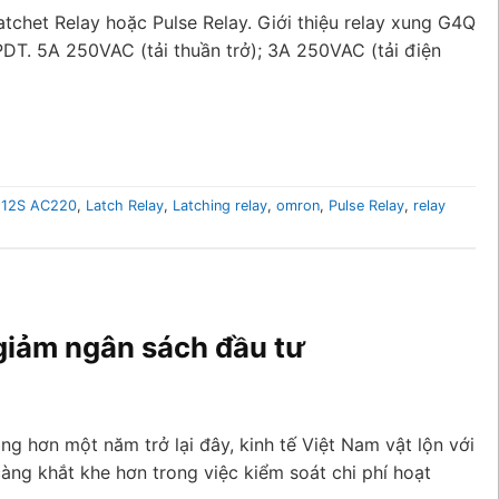
Ratchet Relay hoặc Pulse Relay. Giới thiệu relay xung G4Q
DT. 5A 250VAC (tải thuần trở); 3A 250VAC (tải điện
12S AC220
,
Latch Relay
,
Latching relay
,
omron
,
Pulse Relay
,
relay
giảm ngân sách đầu tư
ng hơn một năm trở lại đây, kinh tế Việt Nam vật lộn với
càng khắt khe hơn trong việc kiểm soát chi phí hoạt