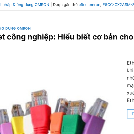
ải pháp & ứng dụng OMRON
|
Được gắn thẻ
e5cc omron
,
E5CC-CX2ASM-
ỨNG DỤNG OMRON
t công nghiệp: Hiểu biết cơ bản cho
Eth
kh
nhữ
mạ
xuấ
Eth
T