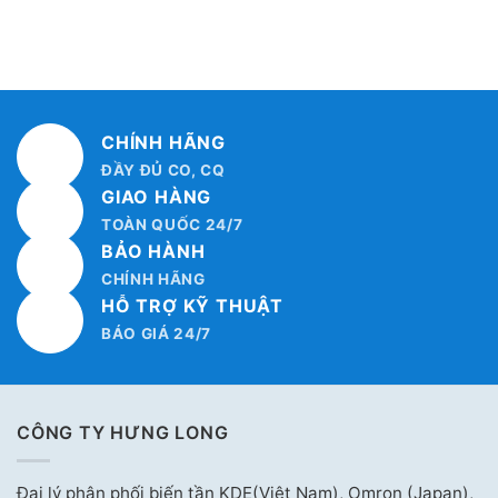
CHÍNH HÃNG
ĐẦY ĐỦ CO, CQ
GIAO HÀNG
TOÀN QUỐC 24/7
BẢO HÀNH
CHÍNH HÃNG
HỖ TRỢ KỸ THUẬT
BÁO GIÁ 24/7
CÔNG TY HƯNG LONG
Đại lý phân phối biến tần KDE(Việt Nam), Omron (Japan),