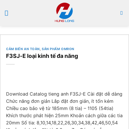
Bỏ
qua
nội
dung
CẢM BIẾN AN TOÀN
,
SẢN PHẨM OMRON
F3SJ-E loại kinh tế đa năng
Download Catalog tieng anh F3SJ-E Cài đặt dễ dàng
Chức năng đơn giản Lắp đặt đơn giản, ít tốn kém
Chiều cao bảo vệ từ 185mm (8 tia) – 1105 (54tia)
Khích thước phát hiện 25mm Khoản cách giữa các tia
20mm Số tia: 8,10,14,18,22,26,30,34,38,42,46,50,54