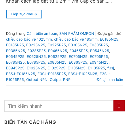
Khoản cách lắp đặt từ 0.2m – 7m Cáp có sẳn,…..
Tiếp tục đọc
→
Đăng trong
Cảm biến an toàn
,
SẢN PHẨM OMRON
|
Được gắn thẻ
chiều cao bảo vệ 1025mm
,
chiều cao bảo vệ 185mm
,
E0185N25
,
E0185P25
,
E0225N25
,
E0225P25
,
E0305N25
,
E0305P25
,
E0385N25
,
E0385P25
,
E0465N25
,
E0465P25
,
E0545N25
,
E0545P25
,
E0625N25
,
E0625P25
,
E0705N25
,
E0705P25
,
E0785N25
,
E0785P25
,
E0865N25
,
E0865P25
,
E0945N25
,
E0945P25
,
E1025N25
,
E1025P25
,
E1105N25
,
E1105P25
,
f3sj
,
F3SJ-E0185N25
,
F3SJ-E0185P25
,
F3SJ-E1025N25
,
F3SJ-
E1025P25
,
Output NPN
,
Output PNP
Để lại bình luận
BIẾN TẦN CÁC HÃNG