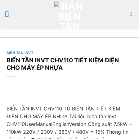
Bỏ
qua
nội
dung
BIẾN TẦN INVT
BIẾN TẦN INVT CHV110 TIẾT KIỆM ĐIỆN
CHO MÁY ÉP NHỰA
BIẾN TẦN INVT CHV110 TỦ BIẾN TẦN TIẾT KIỆM
ĐIỆN CHO MÁY ÉP NHỰA Tài liệu biến tần invt
CHV110UserManualEnglishVersion Công suất 7.5kW ~
110kW 220V / 230V / 380V / 480V ± 15% Thông tin