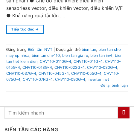
sản phẩm ● Chế độ điều khiển: điều khiển
sensorless vector, điều khiển vector, điều khiển V/F
● Khả năng quá tải lớn…..
Tiếp tục đọc
→
Đăng trong
Biến tần INVT
|
Được gắn thẻ
bien tan
,
bien tan cho
may ep nhua
,
bien tan chv110
,
bien tan gia re
,
bien tan invt
,
bien
tan tiet kiem dien
,
CHV110-0110G-4
,
CHV110-011G-4
,
CHV110-
015G-4
,
CHV110-018G-4
,
CHV110-022G-4
,
CHV110-030G-4
,
CHV110-037G-4
,
CHV110-045G-4
,
CHV110-055G-4
,
CHV110-
075G-4
,
CHV110-07RG-4
,
CHV110-090G-4
,
inverter invt
Để lại bình luận
BIẾN TẦN CÁC HÃNG