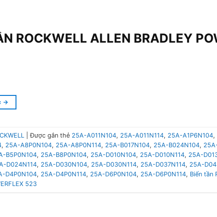
TẦN ROCKWELL ALLEN BRADLEY PO
c
→
CKWELL
|
Được gắn thẻ
25A-A011N104
,
25A-A011N114
,
25A-A1P6N104
,
4
,
25A-A8P0N104
,
25A-A8P0N114
,
25A-B017N104
,
25A-B024N104
,
25A
A-B5P0N104
,
25A-B8P0N104
,
25A-D010N104
,
25A-D010N114
,
25A-D01
A-D024N114
,
25A-D030N104
,
25A-D030N114
,
25A-D037N114
,
25A-D04
A-D4P0N104
,
25A-D4P0N114
,
25A-D6P0N104
,
25A-D6P0N114
,
Biến tần 
ERFLEX 523