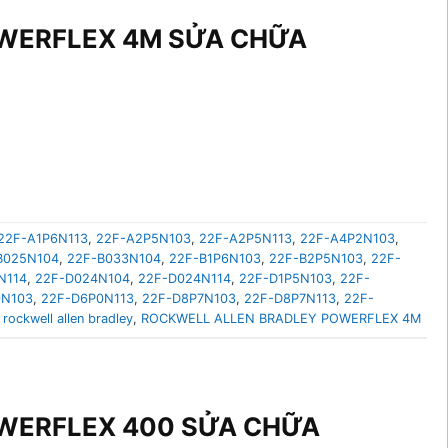
OWERFLEX 4M SỬA CHỮA
22F-A1P6N113
,
22F-A2P5N103
,
22F-A2P5N113
,
22F-A4P2N103
,
B025N104
,
22F-B033N104
,
22F-B1P6N103
,
22F-B2P5N103
,
22F-
N114
,
22F-D024N104
,
22F-D024N114
,
22F-D1P5N103
,
22F-
0N103
,
22F-D6P0N113
,
22F-D8P7N103
,
22F-D8P7N113
,
22F-
 rockwell allen bradley
,
ROCKWELL ALLEN BRADLEY POWERFLEX 4M
OWERFLEX 400 SỬA CHỮA