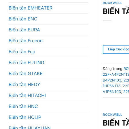
ROCKWELL
Biến tần EMHEATER
BIẾN 
Biến tần ENC
Biến tần EURA
Biến tần Frecon
Tiếp tục đọ
Biến tần Fuji
Biến tần FULING
Đăng trong
RO
Biến tần GTAKE
22F-A4P2N11
B4P2N103
,
22
Biến tần HEDY
D1P5N113
,
22
V1P6N103
,
22
Biến tần HITACHI
Biến tần HNC
ROCKWELL
Biến tần HOLIP
BIẾN 
Biến tần HUAYUAN