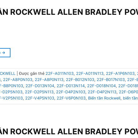
TẦN ROCKWELL ALLEN BRADLEY P
c
→
CKWELL
|
Được gắn thẻ
22F-A011N103
,
22F-A011N113
,
22F-A1P6N103
,
3
,
22F-A8P0N103
,
22F-A8P0N113
,
22F-B012N103
,
22F-B017N103
,
22F-
F-B8P0N103
,
22F-D013N104
,
22F-D013N114
,
22F-D018N104
,
22F-D018
F-D2P5N103
,
22F-D2P5N113
,
22F-D4P2N103
,
22F-D4P2N113
,
22F-D6P
F-V2P5N103
,
22F-V4P5N103
,
22F-V6P0N103
,
Biến tần Rockwell
,
biến tần
TẦN ROCKWELL ALLEN BRADLEY P