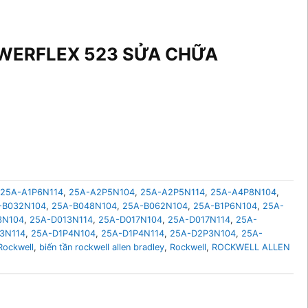
WERFLEX 523 SỬA CHỮA
25A-A1P6N114
,
25A-A2P5N104
,
25A-A2P5N114
,
25A-A4P8N104
,
-B032N104
,
25A-B048N104
,
25A-B062N104
,
25A-B1P6N104
,
25A-
3N104
,
25A-D013N114
,
25A-D017N104
,
25A-D017N114
,
25A-
3N114
,
25A-D1P4N104
,
25A-D1P4N114
,
25A-D2P3N104
,
25A-
Rockwell
,
biến tần rockwell allen bradley
,
Rockwell
,
ROCKWELL ALLEN