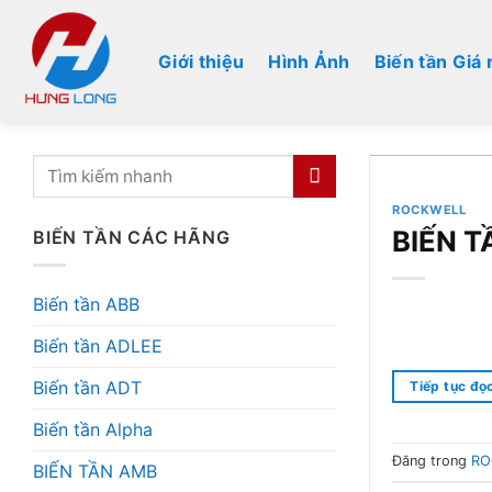
Bỏ
qua
Giới thiệu
Hình Ảnh
Biến tần Giá 
nội
dung
ROCKWELL
BIẾN 
BIẾN TẦN CÁC HÃNG
Biến tần ABB
Biến tần ADLEE
Biến tần ADT
Tiếp tục đọ
Biến tần Alpha
Đăng trong
RO
BIẾN TẦN AMB