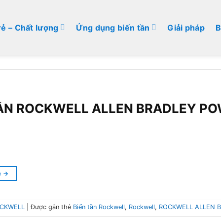
rẻ – Chất lượng
Ứng dụng biến tần
Giải pháp
B
TẦN ROCKWELL ALLEN BRADLEY PO
c
→
CKWELL
|
Được gắn thẻ
Biến tần Rockwell
,
Rockwell
,
ROCKWELL ALLEN 