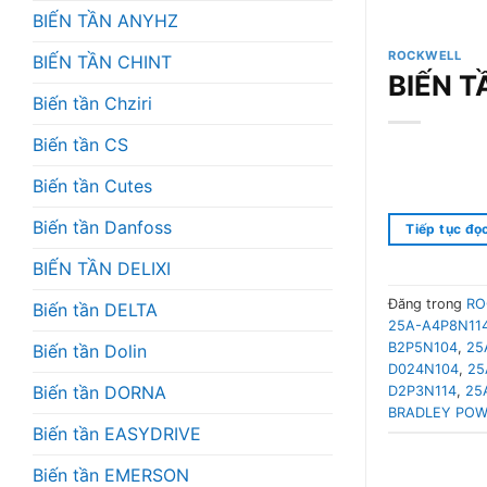
BIẾN TẦN ANYHZ
ROCKWELL
BIẾN TẦN CHINT
BIẾN 
Biến tần Chziri
Biến tần CS
Biến tần Cutes
Biến tần Danfoss
Tiếp tục đọ
BIẾN TẦN DELIXI
Đăng trong
RO
Biến tần DELTA
25A-A4P8N11
B2P5N104
,
25
Biến tần Dolin
D024N104
,
25
Biến tần DORNA
D2P3N114
,
25
BRADLEY POW
Biến tần EASYDRIVE
Biến tần EMERSON