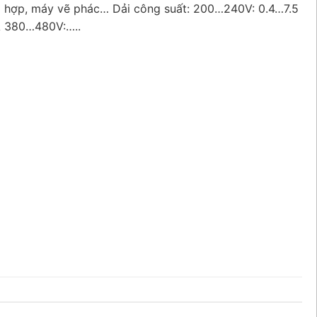
g hợp, máy vẽ phác… Dải công suất: 200…240V: 0.4…7.5
A 380…480V:…..