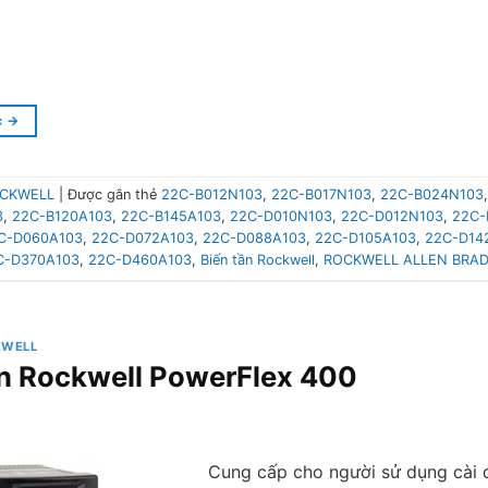
c
→
CKWELL
|
Được gắn thẻ
22C-B012N103
,
22C-B017N103
,
22C-B024N103
3
,
22C-B120A103
,
22C-B145A103
,
22C-D010N103
,
22C-D012N103
,
22C-
C-D060A103
,
22C-D072A103
,
22C-D088A103
,
22C-D105A103
,
22C-D14
C-D370A103
,
22C-D460A103
,
Biến tần Rockwell
,
ROCKWELL ALLEN BRAD
KWELL
ần Rockwell PowerFlex 400
Cung cấp cho người sử dụng cài 