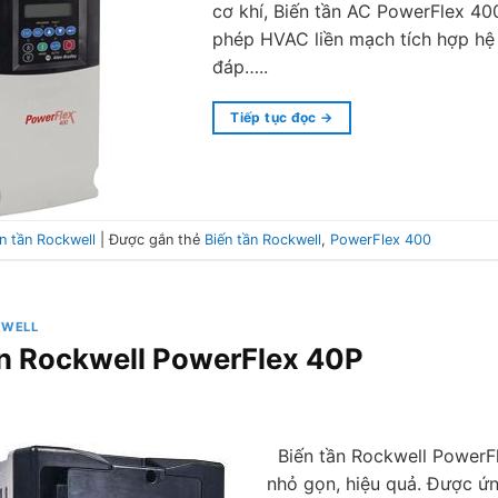
cơ khí, Biến tần AC PowerFlex 40
phép HVAC liền mạch tích hợp hệ
đáp…..
Tiếp tục đọc
→
n tần Rockwell
|
Được gắn thẻ
Biến tần Rockwell
,
PowerFlex 400
KWELL
ần Rockwell PowerFlex 40P
Biến tần Rockwell PowerFle
nhỏ gọn, hiệu quả. Được ứn