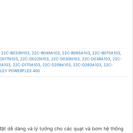
,
22C-B033N103
,
22C-B049A103
,
22C-B065A103
,
22C-B075A103
,
D017N103
,
22C-D022N103
,
22C-D030N103
,
22C-D038A103
,
22C-
2A103
,
22C-D170A103
,
22C-D208A103
,
22C-D260A103
,
22C-
LEY POWERFLEX 400
đặt dễ dàng và lý tưởng cho các quạt và bơm hệ thống