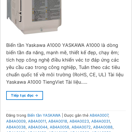
Biến tần Yaskawa A1000 YASKAWA A1000 là dòng
biến tần đa năng, mạnh mẽ, thiết kế đẹp, chạy êm;
tích hợp công nghệ điều khiển véc tơ đáp ứng các
yêu cầu cao trong công nghiệp, Tuân theo các tiêu
chuẩn quốc tế về môi trường (RoHS, CE, UL) Tài liệu
Yaskawa A1000 TiengViet Tài liệu…..
Tiếp tục đọc
→
Đăng trong
Biến tần YASKAWA
|
Được gắn thẻ
AB4A0007
,
AB4A0009
,
AB4A0011
,
AB4A0018
,
AB4A0023
,
AB4A0031
,
AB4A0038
,
AB4A0044
,
AB4A0058
,
AB4A0072
,
AB4A0088
,