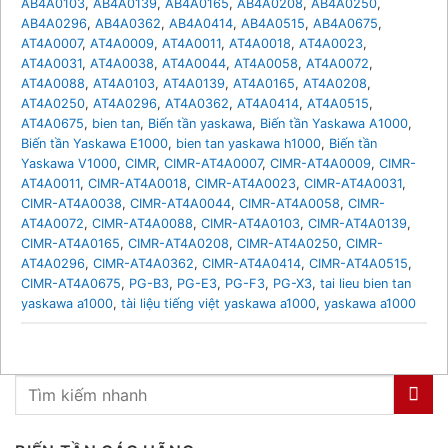
AB4A0103
,
AB4A0139
,
AB4A0165
,
AB4A0208
,
AB4A0250
,
AB4A0296
,
AB4A0362
,
AB4A0414
,
AB4A0515
,
AB4A0675
,
AT4A0007
,
AT4A0009
,
AT4A0011
,
AT4A0018
,
AT4A0023
,
AT4A0031
,
AT4A0038
,
AT4A0044
,
AT4A0058
,
AT4A0072
,
AT4A0088
,
AT4A0103
,
AT4A0139
,
AT4A0165
,
AT4A0208
,
AT4A0250
,
AT4A0296
,
AT4A0362
,
AT4A0414
,
AT4A0515
,
AT4A0675
,
bien tan
,
Biến tần yaskawa
,
Biến tần Yaskawa A1000
,
Biến tần Yaskawa E1000
,
bien tan yaskawa h1000
,
Biến tần
Yaskawa V1000
,
CIMR
,
CIMR-AT4A0007
,
CIMR-AT4A0009
,
CIMR-
AT4A0011
,
CIMR-AT4A0018
,
CIMR-AT4A0023
,
CIMR-AT4A0031
,
CIMR-AT4A0038
,
CIMR-AT4A0044
,
CIMR-AT4A0058
,
CIMR-
AT4A0072
,
CIMR-AT4A0088
,
CIMR-AT4A0103
,
CIMR-AT4A0139
,
CIMR-AT4A0165
,
CIMR-AT4A0208
,
CIMR-AT4A0250
,
CIMR-
AT4A0296
,
CIMR-AT4A0362
,
CIMR-AT4A0414
,
CIMR-AT4A0515
,
CIMR-AT4A0675
,
PG-B3
,
PG-E3
,
PG-F3
,
PG-X3
,
tai lieu bien tan
yaskawa a1000
,
tài liệu tiếng việt yaskawa a1000
,
yaskawa a1000