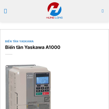
Bỏ
qua
nội
dung
BIẾN TẦN YASKAWA
Biến tần Yaskawa A1000