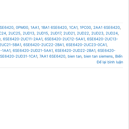
6SE6420
,
0PM00
,
1AA1
,
1BA1 6SE6420
,
1CA1
,
1PC00
,
2AA1 6SE6420
,
C24
,
2UC25
,
2UD13
,
2UD15
,
2UD17
,
2UD21
,
2UD22
,
2UD23
,
2UD24
,
0
,
6SE6420-2UC11-2AA1
,
6SE6420-2UC12-5AA1
,
6SE6420-2UC13-
2UC21-5BA1
,
6SE6420-2UC22-2BA1
,
6SE6420-2UC23-0CA1
,
-1AA1
,
6SE6420-2UD21-5AA1
,
6SE6420-2UD22-2BA1
,
6SE6420-
SE6420-2UD31-1CA1
,
7AA1 6SE6420
,
bien tan
,
bien tan siemens
,
Biến
Để lại bình luận