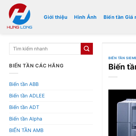
Bỏ
qua
Giới thiệu
Hình Ảnh
Biến tần Giá 
nội
dung
BIẾN TẦN SIEM
Biến t
BIẾN TẦN CÁC HÃNG
Biến tần ABB
Biến tần ADLEE
Biến tần ADT
Biến tần Alpha
BIẾN TẦN AMB