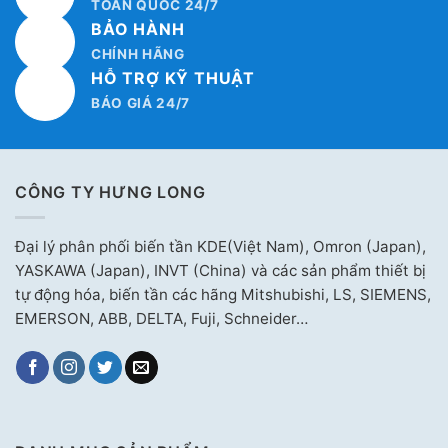
TOÀN QUỐC 24/7
BẢO HÀNH
CHÍNH HÃNG
HỖ TRỢ KỸ THUẬT
BÁO GIÁ 24/7
CÔNG TY HƯNG LONG
Đại lý phân phối biến tần KDE(Việt Nam), Omron (Japan),
YASKAWA (Japan), INVT (China) và các sản phẩm thiết bị
tự động hóa, biến tần các hãng Mitshubishi, LS, SIEMENS,
EMERSON, ABB, DELTA, Fuji, Schneider…