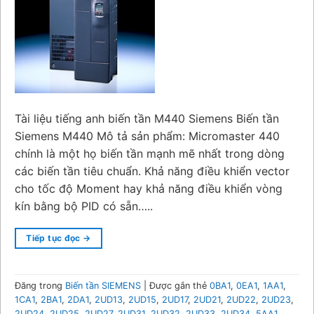
Tài liệu tiếng anh biến tần M440 Siemens Biến tần
Siemens M440 Mô tả sản phẩm: Micromaster 440
chính là một họ biến tần mạnh mẽ nhất trong dòng
các biến tần tiêu chuẩn. Khả năng điều khiển vector
cho tốc độ Moment hay khả năng điều khiển vòng
kín bằng bộ PID có sẵn…..
Tiếp tục đọc
→
Đăng trong
Biến tần SIEMENS
|
Được gắn thẻ
0BA1
,
0EA1
,
1AA1
,
1CA1
,
2BA1
,
2DA1
,
2UD13
,
2UD15
,
2UD17
,
2UD21
,
2UD22
,
2UD23
,
2UD24
,
2UD25
,
2UD27
,
2UD31
,
2UD32
,
2UD33
,
2UD34
,
5AA1
,