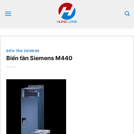
Bỏ
qua
nội
dung
BIẾN TẦN SIEMENS
Biến tần Siemens M440