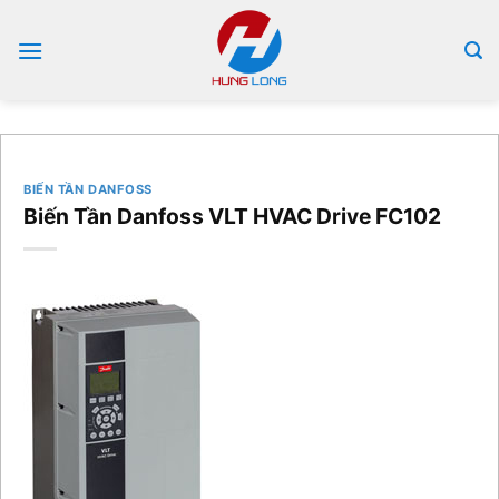
Bỏ
qua
nội
dung
BIẾN TẦN DANFOSS
Biến Tần Danfoss VLT HVAC Drive FC102