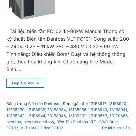
Tài liệu biến tần FC102 1.1-90kW Manual Thông số
kỹ thuật Biến tần Danfoss VLT FC101: Công suất: 200
– 240V: 0.25 – 11 kW 380 – 480 V : 0.37 – 90 kW
Tính năng: Điều khiển Bơm/ Quạt và hệ thống thông
gió, điều hòa không khí. Chức năng Fire Mode:
Biến…..
Tiếp tục đọc
→
Đăng trong
Biến tần Danfoss
|
Được gắn thẻ
131B8917
,
131B8920
,
131B8930
,
131B8932
,
131B8934
,
131B8936
,
131B8940
,
131B8941
,
131B8942
,
131B8944
,
131B8946
,
131B9332
,
131F0863
,
131F0866
,
bien tan
,
bien tan danfoss
,
Biến Tần Danfoss VLT HVAC Drive
FC102
,
VLT HVAC Drive FC102
Để lại bình luận