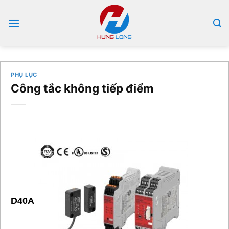
Bỏ
qua
nội
dung
PHỤ LỤC
Công tắc không tiếp điểm
D40A