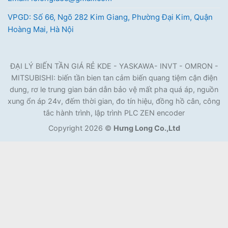
VPGD: Số 66, Ngõ 282 Kim Giang, Phường Đại Kim, Quận
Hoàng Mai, Hà Nội
ĐẠI LÝ BIẾN TẦN GIÁ RẺ KDE - YASKAWA- INVT - OMRON -
MITSUBISHI: biến tần bien tan cảm biến quang tiệm cận điện
dung, rơ le trung gian bán dẫn bảo vệ mất pha quá áp, nguồn
xung ổn áp 24v, đếm thời gian, đo tín hiệu, đồng hồ cân, công
tắc hành trình, lập trình PLC ZEN encoder
Copyright 2026 ©
Hưng Long Co.,Ltd