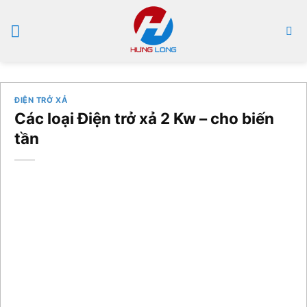
Bỏ
qua
nội
dung
ĐIỆN TRỞ XẢ
Các loại Điện trở xả 2 Kw – cho biến
tần