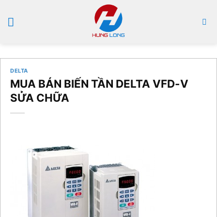
Bỏ
qua
nội
dung
DELTA
MUA BÁN BIẾN TẦN DELTA VFD-V
SỬA CHỮA