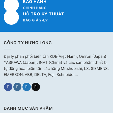
BẢO HÀNH
CHÍNH HÃNG
HỖ TRỢ KỸ THUẬT
BÁO GIÁ 24/7
CÔNG TY HƯNG LONG
Đại lý phân phối biến tần KDE(Việt Nam), Omron (Japan),
YASKAWA (Japan), INVT (China) và các sản phẩm thiết bị
tự động hóa, biến tần các hãng Mitshubishi, LS, SIEMENS,
EMERSON, ABB, DELTA, Fuji, Schneider…
DANH MỤC SẢN PHẨM