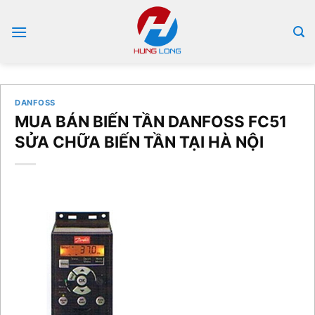
Bỏ
qua
nội
dung
DANFOSS
MUA BÁN BIẾN TẦN DANFOSS FC51
SỬA CHỮA BIẾN TẦN TẠI HÀ NỘI