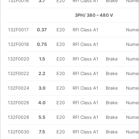
132F0016
3.7
E20
RFI Class A1
Brake
Numer
3PH/ 380 – 480 V
132F0017
0.37
E20
RFI Class A1
Numer
132F0018
0.75
E20
RFI Class A1
Numer
132F0020
1.5
E20
RFI Class A1
Brake
Numer
132F0022
2.2
E20
RFI Class A1
Brake
Numer
132F0024
3.0
E20
RFI Class A1
Brake
Numer
132F0026
4.0
E20
RFI Class A1
Brake
Numer
132F0028
5.5
E20
RFI Class A1
Brake
Numer
132F0030
7.5
E20
RFI Class A1
Brake
Numer