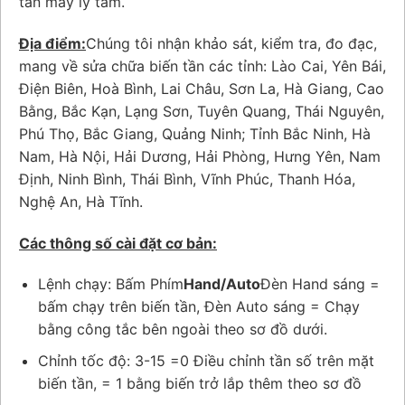
tần máy ly tâm.
Địa điểm:
Chúng tôi nhận khảo sát, kiểm tra, đo đạc,
mang về sửa chữa biến tần các tỉnh: Lào Cai, Yên Bái,
Điện Biên, Hoà Bình, Lai Châu, Sơn La, Hà Giang, Cao
Bằng, Bắc Kạn, Lạng Sơn, Tuyên Quang, Thái Nguyên,
Phú Thọ, Bắc Giang, Quảng Ninh; Tỉnh Bắc Ninh, Hà
Nam, Hà Nội, Hải Dương, Hải Phòng, Hưng Yên, Nam
Định, Ninh Bình, Thái Bình, Vĩnh Phúc, Thanh Hóa,
Nghệ An, Hà Tĩnh.
Các thông số cài đặt cơ bản:
Lệnh chạy: Bấm Phím
Hand/Auto
Đèn Hand sáng =
bấm chạy trên biến tần, Đèn Auto sáng = Chạy
bằng công tắc bên ngoài theo sơ đồ dưới.
Chỉnh tốc độ: 3-15 =0 Điều chỉnh tần số trên mặt
biến tần, = 1 bằng biến trở lắp thêm theo sơ đồ