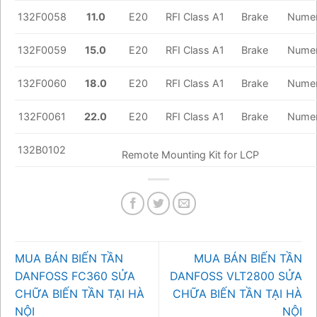
132F0058
11.0
E20
RFI Class A1
Brake
Numer
132F0059
15.0
E20
RFI Class A1
Brake
Numer
132F0060
18.0
E20
RFI Class A1
Brake
Numer
132F0061
22.0
E20
RFI Class A1
Brake
Numer
132B0102
Remote Mounting Kit for LCP
MUA BÁN BIẾN TẦN
MUA BÁN BIẾN TẦN
DANFOSS FC360 SỬA
DANFOSS VLT2800 SỬA
CHỮA BIẾN TẦN TẠI HÀ
CHỮA BIẾN TẦN TẠI HÀ
NỘI
NỘI