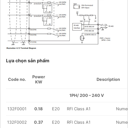
Lựa chọn sản phẩm
Power
Code no.
Description
KW
1PH/ 200 – 240 V
132F0001
0.18
E20
RFI Class A1
Numer
132F0002
0.37
E20
RFI Class A1
Numer