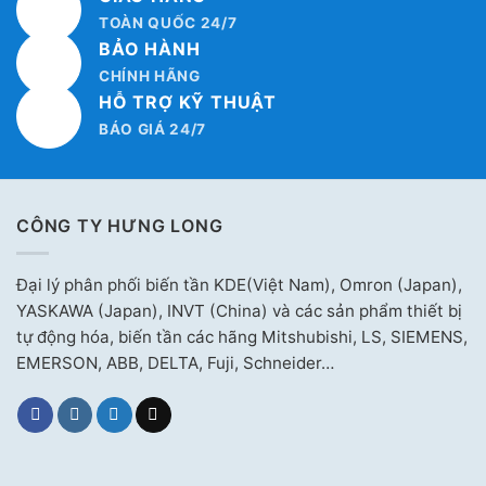
TOÀN QUỐC 24/7
BẢO HÀNH
CHÍNH HÃNG
HỖ TRỢ KỸ THUẬT
BÁO GIÁ 24/7
CÔNG TY HƯNG LONG
Đại lý phân phối biến tần KDE(Việt Nam), Omron (Japan),
YASKAWA (Japan), INVT (China) và các sản phẩm thiết bị
tự động hóa, biến tần các hãng Mitshubishi, LS, SIEMENS,
EMERSON, ABB, DELTA, Fuji, Schneider…