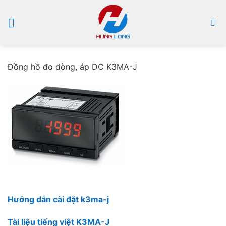
Bỏ
qua
nội
dung
Đồng hồ đo dòng, áp DC K3MA-J
Hướng dẫn cài đặt k3ma-j
Tài liệu tiếng việt K3MA-J