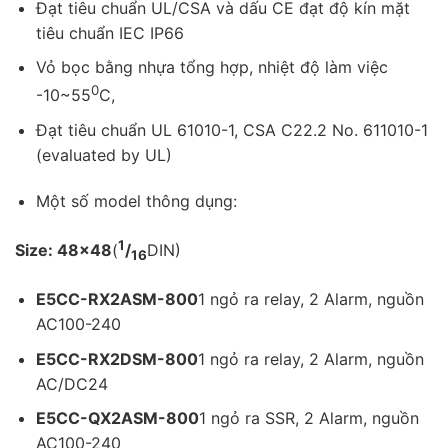
Đạt tiêu chuẩn UL/CSA và dấu CE đạt độ kín mặt
tiêu chuẩn IEC IP66
Vỏ bọc bằng nhựa tổng hợp, nhiệt độ làm việc
0
-10~55
C,
Đạt tiêu chuẩn UL 61010-1, CSA C22.2 No. 611010-1
(evaluated by UL)
Một số model thông dụng:
1
Size: 48×48
(
/
DIN)
16
E5CC-RX2ASM-800
1 ngỏ ra relay, 2 Alarm, nguồn
AC100-240
E5CC-RX2DSM-800
1 ngỏ ra relay, 2 Alarm, nguồn
AC/DC24
E5CC-QX2ASM-800
1 ngỏ ra SSR, 2 Alarm, nguồn
AC100-240