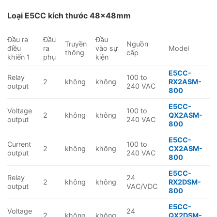
Loại E5CC kích thước 48×48mm
Đầu ra
Đầu
Đầu
Truyền
Nguồn
điều
ra
vào sự
Model
thông
cấp
khiển 1
phụ
kiện
E5CC-
Relay
100 to
2
không
không
RX2ASM-
output
240 VAC
800
E5CC-
Voltage
100 to
2
không
không
QX2ASM-
output
240 VAC
800
E5CC-
Current
100 to
2
không
không
CX2ASM-
output
240 VAC
800
E5CC-
Relay
24
2
không
không
RX2DSM-
output
VAC/VDC
800
E5CC-
Voltage
24
2
không
không
QX2DSM-