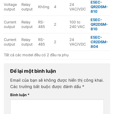
E5EC-
Voltage
Relay
24
Không
4
QR2DSM-
output
output
VAC/VDC
810
E5EC-
Current
Relay
RS-
100 to
2
QR2DSM-
output
output
485
240 VAC
810
E5EC-
Current
Relay
RS-
24
2
CR2DSM-
output
output
485
VAC/VDC
804
Tất cả các model đều có 2 đầu ra phụ
Để lại một bình luận
Email của bạn sẽ không được hiển thị công khai.
Các trường bắt buộc được đánh dấu
*
Bình luận
*