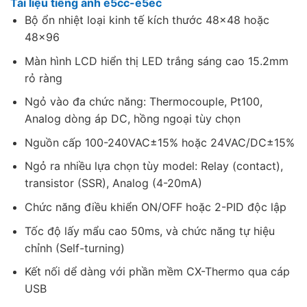
Tài liệu tiếng anh e5cc-e5ec
Bộ ổn nhiệt loại kinh tế kích thước 48×48 hoặc
48×96
Màn hình LCD hiển thị LED trắng sáng cao 15.2mm
rỏ ràng
Ngỏ vào đa chức năng: Thermocouple, Pt100,
Analog dòng áp DC, hồng ngoại tùy chọn
Nguồn cấp 100-240VAC±15% hoặc 24VAC/DC±15%
Ngỏ ra nhiều lựa chọn tùy model: Relay (contact),
transistor (SSR), Analog (4-20mA)
Chức năng điều khiển ON/OFF hoặc 2-PID độc lập
Tốc độ lấy mẩu cao 50ms, và chức năng tự hiệu
chỉnh (Self-turning)
Kết nối dể dàng với phần mềm CX-Thermo qua cáp
USB