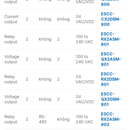
output
VAC/VDC
800
E5CC-
Current
24
2
không
không
CX2DSM-
output
VAC/VDC
800
E5CC-
Relay
100 to
2
không
2
RX2ASM-
output
240 VAC
801
E5CC-
Voltage
100 to
2
không
2
QX2ASM-
output
240 VAC
801
E5CC-
Relay
24
2
không
2
RX2DSM-
output
VAC/VDC
801
E5CC-
Voltage
24
2
không
2
QX2DSM-
output
VAC/VDC
801
E5CC-
Relay
RS-
100 to
2
không
RX2ASM-
output
485
240 VAC
802