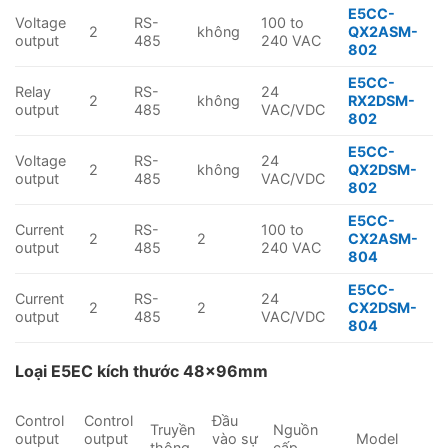
E5CC-
Voltage
RS-
100 to
2
không
QX2ASM-
output
485
240 VAC
802
E5CC-
Relay
RS-
24
2
không
RX2DSM-
output
485
VAC/VDC
802
E5CC-
Voltage
RS-
24
2
không
QX2DSM-
output
485
VAC/VDC
802
E5CC-
Current
RS-
100 to
2
2
CX2ASM-
output
485
240 VAC
804
E5CC-
Current
RS-
24
2
2
CX2DSM-
output
485
VAC/VDC
804
Loại E5EC kích thước 48×96mm
Control
Control
Đầu
Truyền
Nguồn
output
output
vào sự
Model
thông
cấp