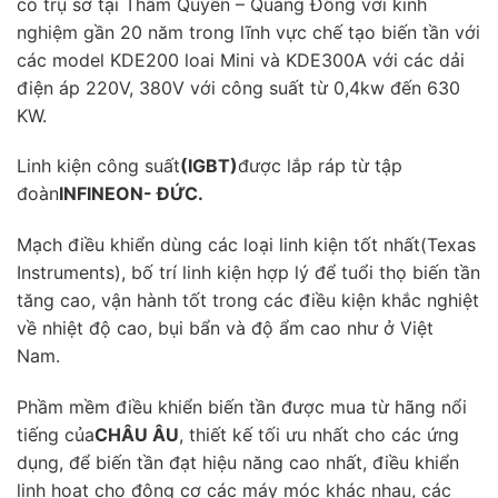
có trụ sở tại Thâm Quyến – Quảng Đông với kinh
nghiệm gần 20 năm trong lĩnh vực chế tạo biến tần với
các model KDE200 loai Mini và KDE300A với các dải
điện áp 220V, 380V với công suất từ 0,4kw đến 630
KW.
Linh kiện công suất
(IGBT)
được lắp ráp từ tập
đoàn
INFINEON- ĐỨC.
Mạch điều khiển dùng các loại linh kiện tốt nhất(Texas
Instruments), bố trí linh kiện hợp lý để tuổi thọ biến tần
tăng cao, vận hành tốt trong các điều kiện khắc nghiệt
về nhiệt độ cao, bụi bẩn và độ ẩm cao như ở Việt
Nam.
Phầm mềm điều khiển biến tần được mua từ hãng nổi
tiếng của
CHÂU ÂU
, thiết kế tối ưu nhất cho các ứng
dụng, để biến tần đạt hiệu năng cao nhất, điều khiển
linh hoạt cho động cơ các máy móc khác nhau, các