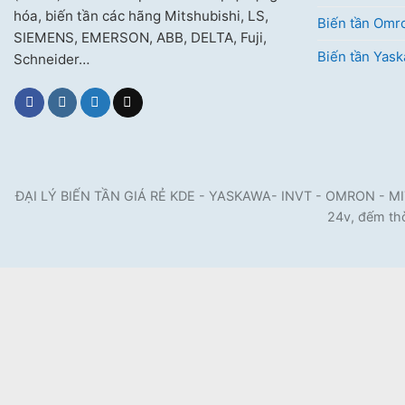
hóa, biến tần các hãng Mitshubishi, LS,
Biến tần Omr
SIEMENS, EMERSON, ABB, DELTA, Fuji,
Biến tần Yas
Schneider…
ĐẠI LÝ BIẾN TẦN GIÁ RẺ KDE - YASKAWA- INVT - OMRON - MITSUB
24v, đếm thờ