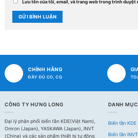
Lưu tên của tôi, email, và trang web trong trình duyệt n
CHÍNH HÃNG
GI
ĐẦY ĐỦ CO, CQ
TO
CÔNG TY HƯNG LONG
DANH MỤC
Đại lý phân phối biến tần KDE(Việt Nam),
Biến tần KDE
Omron (Japan), YASKAWA (Japan), INVT
Biến tần INVT
(China) và các sản phẩm thiết bị tự động