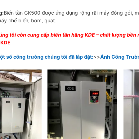
g:
Biến tần GK500 được ứng dụng rộng rãi máy đóng gói, m
máy chế biến, bơm, quạt…
úng tôi còn cung cấp biến tần hãng KDE – chất lượng bền
n KDE
 số công trường chúng tôi đã lắp đặt:
>>
Ảnh Công Trườ