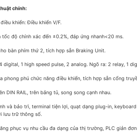
thuật chính:
 điều khiển: Điều khiển V/F.
n tốc độ chính xác đến ±0.2%, đáp ứng nhanh<20 ms.
ho bàn phím thứ 2, tích hợp sẵn Braking Unit.
 digital, 1 high speed pulse, 2 analog. Ngõ ra: 2 relay, 1 dig
a phong phú chức năng điều khiển, tích hợp sẵn cổng truy
rên DIN RAIL, trên bảng tủ, song song cạnh nhau.
nh và bảo trì, terminal tiện lợi, quạt dạng plug-in, keyboar
i lưu trữ thông số.
ăng phục vụ nhu cầu đa dạng của thị trường, PLC giản đơn, n