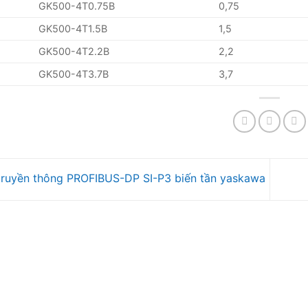
GK500-4T0.75B
0,75
GK500-4T1.5B
1,5
GK500-4T2.2B
2,2
GK500-4T3.7B
3,7
ruyền thông PROFIBUS-DP SI-P3 biến tần yaskawa