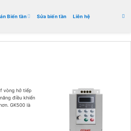
án Biến tần
Sửa biến tần
Liên hệ
/f vòng hở tiếp
 năng điều khiển
 hơn. GK500 là