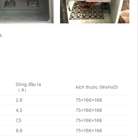
.
Dòng đầu ra
kích thước (WxHxD)
（ A）
2,6
75x166x168
4,5
75x166x168
7,5
75x166x168
9,6
75x166x168