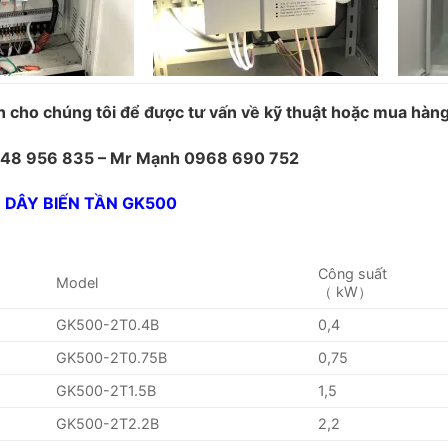
n cho chúng tôi để được tư vấn về kỹ thuật hoặc mua hàng
48 956 835 – Mr Mạnh 0968 690 752
 DÂY BIẾN TẦN GK500
Công suất
Model
（ kW）
GK500-2T0.4B
0,4
GK500-2T0.75B
0,75
GK500-2T1.5B
1,5
GK500-2T2.2B
2,2