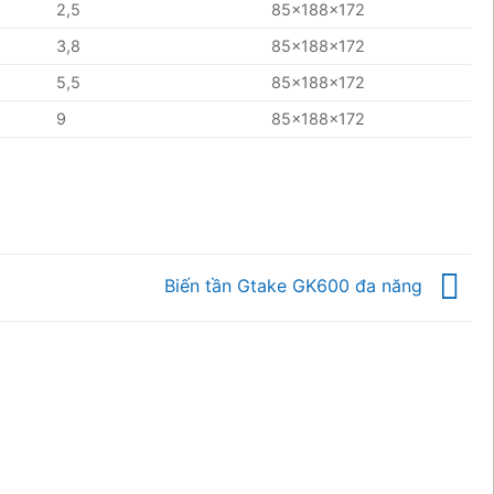
2,5
85x188x172
3,8
85x188x172
5,5
85x188x172
9
85x188x172
Biến tần Gtake GK600 đa năng