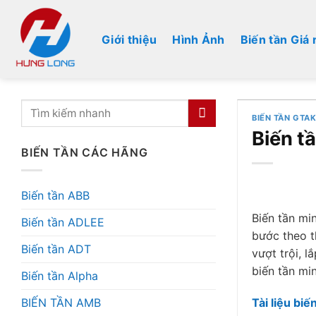
Bỏ
qua
Giới thiệu
Hình Ảnh
Biến tần Giá 
nội
dung
BIẾN TẦN GTA
Biến t
BIẾN TẦN CÁC HÃNG
Biến tần ABB
B
iến tần mi
Biến tần ADLEE
bước theo t
Biến tần ADT
vượt trội, 
biến tần min
Biến tần Alpha
BIẾN TẦN AMB
Tài liệu bi