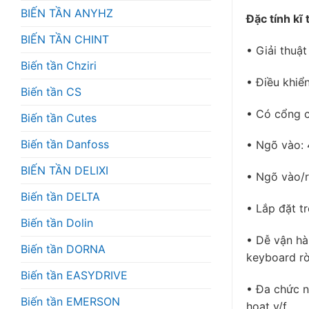
BIẾN TẦN ANYHZ
Đặc tính kĩ 
BIẾN TẦN CHINT
• Giải thuật
Biến tần Chziri
• Điều khiể
Biến tần CS
• Có cổng c
Biến tần Cutes
Biến tần Danfoss
• Ngõ vào: 4
BIẾN TẦN DELIXI
• Ngõ vào/r
Biến tần DELTA
• Lắp đặt t
Biến tần Dolin
• Dễ vận hà
Biến tần DORNA
keyboard rờ
Biến tần EASYDRIVE
• Đa chức n
Biến tần EMERSON
hoạt v/f.