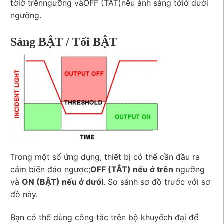
tớiở trênngưỡng vàOFF (TẮT)nếu ánh sáng tớiở dưới
ngưỡng.
Sáng BẬT / Tối BẬT
Trong một số ứng dụng, thiết bị có thể cần đầu ra
cảm biến đảo ngược;
OFF (TẮT)
nếu ở trên
ngưỡng
và
ON (BẬT) nếu ở dưới
. So sánh sơ đồ trước với sơ
đồ này.
Bạn có thể dùng công tắc trên bộ khuyếch đại để