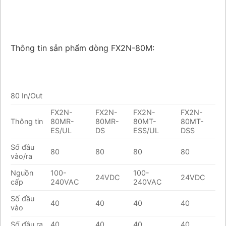
Thông tin sản phẩm dòng FX2N-80M:
80 In/Out
FX2N-
FX2N-
FX2N-
FX2N-
Thông tin
80MR-
80MR-
80MT-
80MT-
ES/UL
DS
ESS/UL
DSS
Số đầu
80
80
80
80
vào/ra
Nguồn
100-
100-
24VDC
24VDC
cấp
240VAC
240VAC
Số đầu
40
40
40
40
vào
Số đầu ra
40
40
40
40