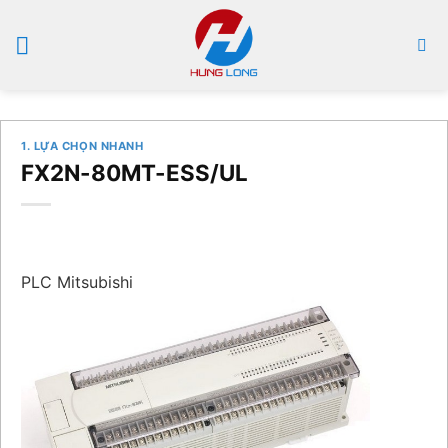
Bỏ
qua
nội
dung
1. LỰA CHỌN NHANH
FX2N-80MT-ESS/UL
PLC Mitsubishi