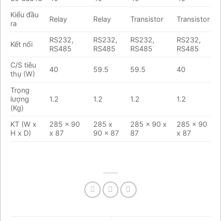
Kiểu đầu
Relay
Relay
Transistor
Transistor
ra
RS232,
RS232,
RS232,
RS232,
Kết nối
RS485
RS485
RS485
RS485
C/S tiêu
40
59.5
59.5
40
thụ (W)
Trọng
lượng
1.2
1.2
1.2
1.2
(Kg)
KT (W x
285 x 90
285 x
285 x 90 x
285 x 90
H x D)
x 87
90 x 87
87
x 87