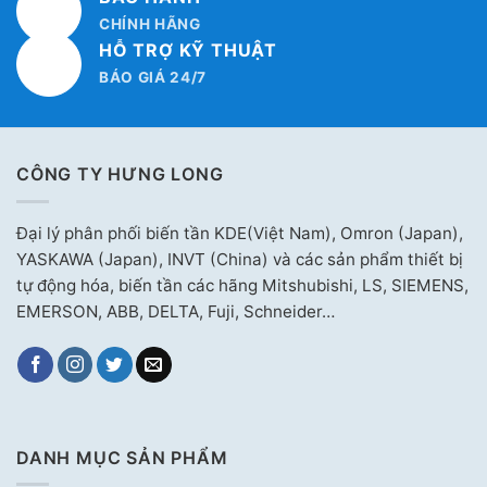
CHÍNH HÃNG
HỖ TRỢ KỸ THUẬT
BÁO GIÁ 24/7
CÔNG TY HƯNG LONG
Đại lý phân phối biến tần KDE(Việt Nam), Omron (Japan),
YASKAWA (Japan), INVT (China) và các sản phẩm thiết bị
tự động hóa, biến tần các hãng Mitshubishi, LS, SIEMENS,
EMERSON, ABB, DELTA, Fuji, Schneider…
DANH MỤC SẢN PHẨM