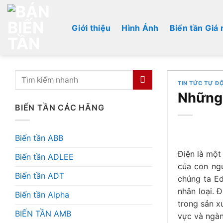
Bỏ
qua
Giới thiệu
Hình Ảnh
Biến tần Giá 
nội
dung
TIN TỨC TỰ Đ
Những 
BIẾN TẦN CÁC HÃNG
Biến tần ABB
Điện là một
Biến tần ADLEE
của con ngư
Biến tần ADT
chúng ta Ed
nhân loại. 
Biến tần Alpha
trong sản x
BIẾN TẦN AMB
vực và ngàn