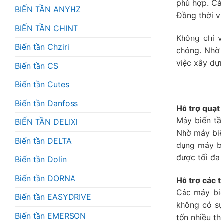
phù hợp. Cá
BIẾN TẦN ANYHZ
Đồng thời v
BIẾN TẦN CHINT
Không chỉ 
Biến tần Chziri
chóng. Nhờ 
việc xây dự
Biến tần CS
Biến tần Cutes
Biến tần Danfoss
Hỗ trợ quạt
Máy biến tầ
BIẾN TẦN DELIXI
Nhờ máy biế
Biến tần DELTA
dụng máy bi
được tối đa
Biến tần Dolin
Biến tần DORNA
Hỗ trợ các 
Các máy biế
Biến tần EASYDRIVE
không có sự
Biến tần EMERSON
tốn nhiều th