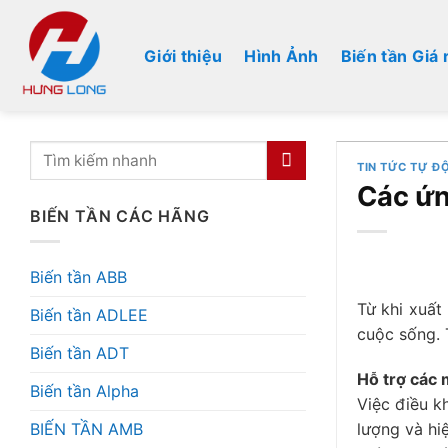
Bỏ
qua
Giới thiệu
Hình Ảnh
Biến tần Giá 
nội
dung
TIN TỨC TỰ Đ
Các ứn
BIẾN TẦN CÁC HÃNG
Biến tần ABB
Từ khi xuất
Biến tần ADLEE
cuộc sống. 
Biến tần ADT
Hỗ trợ các 
Biến tần Alpha
Việc điều k
BIẾN TẦN AMB
lượng và hi