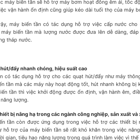
c máy biến tần sẽ hỗ trợ máy bơm hoạt đông êm ái, tốc độ
iệc vận hành ổn định cũng giúp kéo dài tuổi thọ của máy 
vậy, máy biến tần có tác dụng hỗ trợ việc cấp nước cho
máy biến tần mà lượng nước được đưa lên dễ dàng, đáp ứ
ng tháp nước.
 hút/đẩy nhanh chóng, hiệu suất cao
n có tác dụng hỗ trợ cho các quạt hút/đẩy như máy thông
n tần mà các máy này hoạt động tốt, hút nhanh không bị 
ến tần thì việc khởi động được ổn định, vận hành êm, điề
 năng lượng.
thiết bị nâng hạ trong các ngành công nghiệp, sản xuất và
n tần còn được ứng dụng trong việc hỗ trợ các thiết bị 
 hỗ trợ của máy biến tần sẽ rất khó khăn trong việc nân
ời gian, tiêu hao năng lượng trong quá trình làm việc vì th