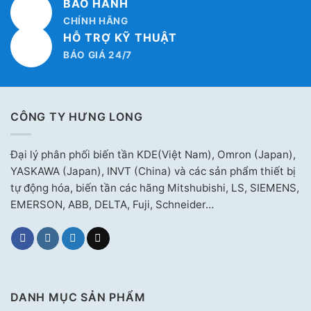
BẢO HÀNH
CHÍNH HÃNG
HỖ TRỢ KỸ THUẬT
BÁO GIÁ 24/7
CÔNG TY HƯNG LONG
Đại lý phân phối biến tần KDE(Việt Nam), Omron (Japan),
YASKAWA (Japan), INVT (China) và các sản phẩm thiết bị
tự động hóa, biến tần các hãng Mitshubishi, LS, SIEMENS,
EMERSON, ABB, DELTA, Fuji, Schneider…
DANH MỤC SẢN PHẨM