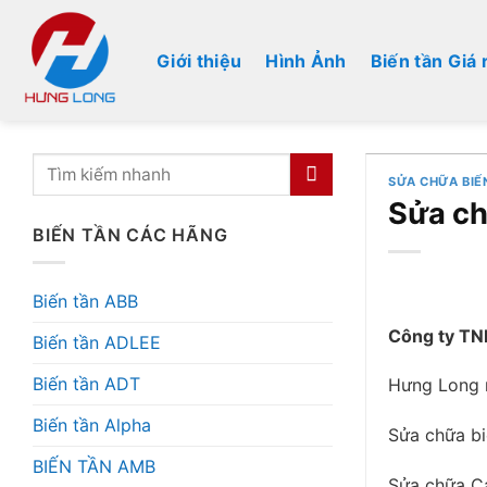
Bỏ
qua
Giới thiệu
Hình Ảnh
Biến tần Giá 
nội
dung
SỬA CHỮA BIẾ
Sửa ch
BIẾN TẦN CÁC HÃNG
Biến tần ABB
Công ty TN
Biến tần ADLEE
Biến tần ADT
Hưng Long n
Biến tần Alpha
Sửa chữa bi
BIẾN TẦN AMB
Sửa chữa Cá