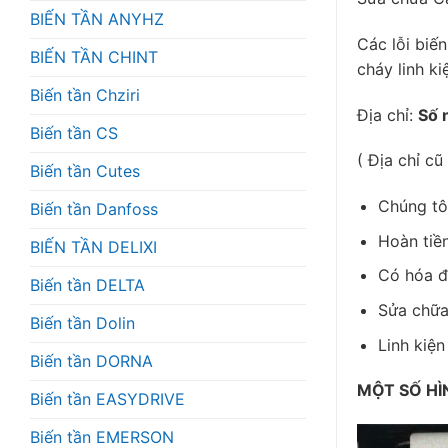
BIẾN TẦN ANYHZ
Các lỗi biế
BIẾN TẦN CHINT
cháy linh ki
Biến tần Chziri
Địa chỉ:
Số 
Biến tần CS
( Địa chỉ c
Biến tần Cutes
Chúng tô
Biến tần Danfoss
Hoàn tiề
BIẾN TẦN DELIXI
Có hóa đơ
Biến tần DELTA
Sửa chữa
Biến tần Dolin
Linh kiện
Biến tần DORNA
MỘT SỐ HÌ
Biến tần EASYDRIVE
Biến tần EMERSON