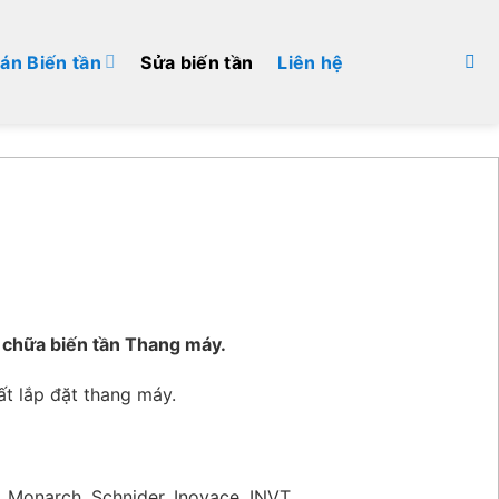
án Biến tần
Sửa biến tần
Liên hệ
 chữa biến tần Thang máy.
ất lắp đặt thang máy.
, Monarch, Schnider, Inovace, INVT.