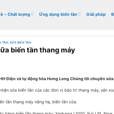
rẻ – Chất lượng
Ứng dụng biến tần
Giải pháp
B
N TẦN
,
SỬA BIẾN TẦN
ữa biến tần thang máy
HH Điện và tự động hóa Hưng Long Chúng tôi chuyên sửa
hận sửa biến tần của các đơn vị bảo trì thang máy, sản xu
ến tần thang máy nâng hạ, biến tần cửa.
c hàng biến tần thang máy: Yaskawa L1000, Fuji Lift, Nice 