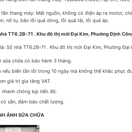
n tần thang máy: Mất nguồn, không có điện áp ra motor, chá
ện, nổ tụ, báo lỗi quá dòng, lỗi quá tải, lỗi quá áp.
nhà TT6.2B-71 . Khu đô thị mới Đại Kim, Phường Định Công
ũ là: Số nhà TT6.2B-71 . Khu đô thị mới Đại Kim, Phường Đạ
i sửa chữa có bảo hành 3 tháng.
n nếu biến tần lỗi trong 10 ngày mà không thể khắc phục đ
n giá trị gia tăng VAT.
 nhanh chóng kịp tiến độ.
 có sẵn, đảm bảo chất lượng.
NH ẢNH SỬA CHỮA