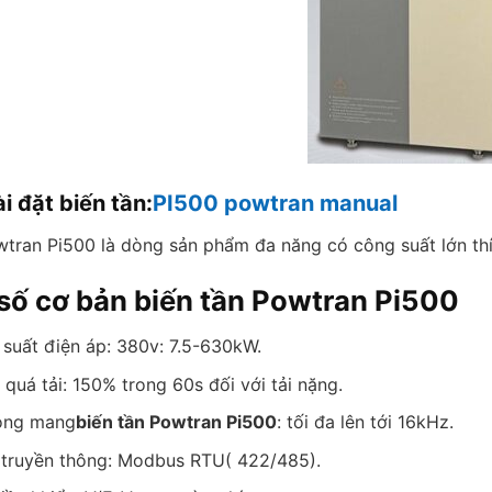
ài đặt biến tần:
PI500 powtran manual
wtran Pi500 là dòng sản phẩm đa năng có công suất lớn th
số cơ bản biến tần Powtran Pi500
 suất điện áp: 380v: 7.5-630kW.
quá tải: 150% trong 60s đối với tải nặng.
óng mang
biến tần Powtran Pi500
: tối đa lên tới 16kHz.
 truyền thông: Modbus RTU( 422/485).