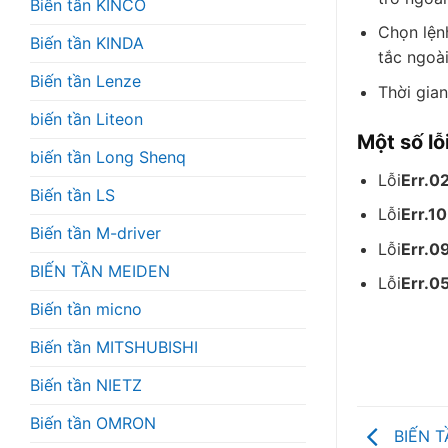
Biến tần KINCO
Chọn lện
Biến tần KINDA
tắc ngoài
Biến tần Lenze
Thời gian
biến tần Liteon
Một số l
biến tần Long Shenq
Lỗi
Err.0
Biến tần LS
Lỗi
Err.10
Biến tần M-driver
Lỗi
Err.0
BIẾN TẦN MEIDEN
Lỗi
Err.0
Biến tần micno
Biến tần MITSHUBISHI
Biến tần NIETZ
Biến tần OMRON
BIẾN T