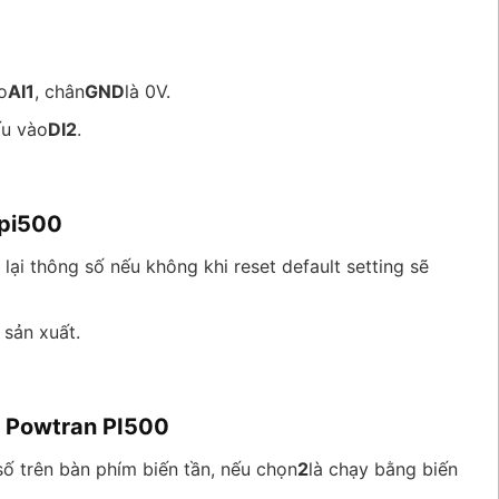
o
AI1
, chân
GND
là 0V.
ấu vào
DI2
.
 pi500
lại thông số nếu không khi reset default setting sẽ
 sản xuất.
n Powtran PI500
 số trên bàn phím biến tần, nếu chọn
2
là chạy bằng biến