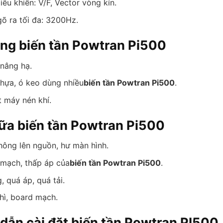
ều khiển: V/F, Vector vòng kín.
gõ ra tối đa: 3200Hz.
ng biến tần Powtran Pi500
 nâng hạ.
hựa, ó keo dùng nhiều
biến tần Powtran Pi500
.
 máy nén khí.
ữa biến tần Powtran Pi500
hông lên nguồn, hư màn hình.
 mạch, thấp áp của
biến tần Powtran Pi500
.
 quá áp, quá tải.
hì, board mạch.
dẫn cài đặt biến tần Powtran PI500