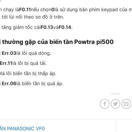
h chạy là
F0.11
nếu chọn
0
là sử dụng bàn phím keypad của mà
 tới lùi nối theo sơ đồ ở trên.
 tăng giảm tốc cài
F0.13
và
F0.14
.
ỗi thường gặp của biến tần Powtra pi500
2 Err.03
là lỗi quá dòng.
Err.11
là lỗi bị quá tải.
9
là lỗi biến tần bị thấp áp.
5 Err.06
là biến tần bị quá áp.
ẦN PANASONIC VF0