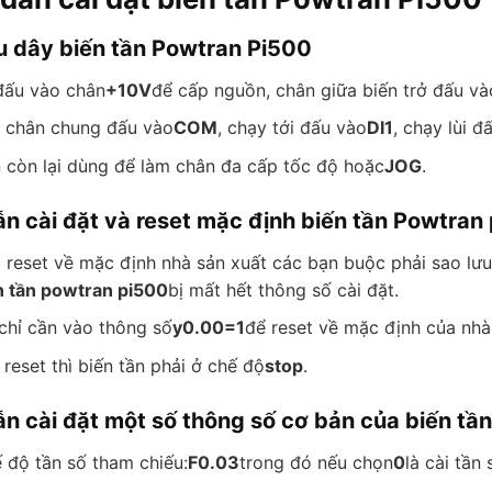
u dây biến tần Powtran Pi500
 đấu vào chân
+10V
để cấp nguồn, chân giữa biến trở đấu và
 chân chung đấu vào
COM
, chạy tới đấu vào
DI1
, chạy lùi đ
 còn lại dùng để làm chân đa cấp tốc độ hoặc
JOG
.
n cài đặt và reset mặc định biến tần Powtran
 reset về mặc định nhà sản xuất các bạn buộc phải sao lưu 
n tần powtran pi500
bị mất hết thông số cài đặt.
chỉ cần vào thông số
y0.00
=1
để reset về mặc định của nhà
 reset thì biến tần phải ở chế độ
stop
.
n cài đặt một số thông số cơ bản của biến tầ
 độ tần số tham chiếu:
F0.03
trong đó nếu chọn
0
là cài tần
.