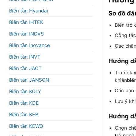
Biến tần Hyundai
Sơ đồ đấ
Biến tần IHTEK
Biến trở
Biến tần INDVS
Công tắc
Biến tần Inovance
Các chân
Biến tần INVT
Hướng dẫ
Biến tần JACT
Trước khi
Biến tần JANSON
khiến
biế
Các bạn 
Biến tần KCLY
Lưu ý khi
Biến tần KDE
Biến tần KEB
Hướng dẫ
Biến tần KEWO
Chọn chế
trở ngoài