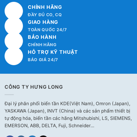
CHÍNH HÃNG
ĐẦY ĐỦ CO, CQ
GIAO HÀNG
TOÀN QUỐC 24/7
BẢO HÀNH
CHÍNH HÃNG
HỖ TRỢ KỸ THUẬT
BÁO GIÁ 24/7
CÔNG TY HƯNG LONG
Đại lý phân phối biến tần KDE(Việt Nam), Omron (Japan),
YASKAWA (Japan), INVT (China) và các sản phẩm thiết bị
tự động hóa, biến tần các hãng Mitshubishi, LS, SIEMENS,
EMERSON, ABB, DELTA, Fuji, Schneider…