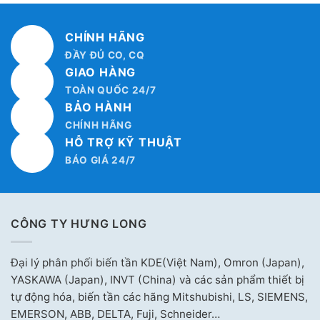
CHÍNH HÃNG
ĐẦY ĐỦ CO, CQ
GIAO HÀNG
TOÀN QUỐC 24/7
BẢO HÀNH
CHÍNH HÃNG
HỖ TRỢ KỸ THUẬT
BÁO GIÁ 24/7
CÔNG TY HƯNG LONG
Đại lý phân phối biến tần KDE(Việt Nam), Omron (Japan),
YASKAWA (Japan), INVT (China) và các sản phẩm thiết bị
tự động hóa, biến tần các hãng Mitshubishi, LS, SIEMENS,
EMERSON, ABB, DELTA, Fuji, Schneider…