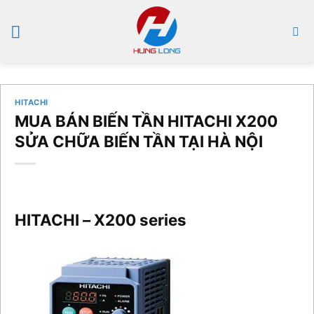
Bỏ
qua
nội
dung
HITACHI
MUA BÁN BIẾN TẦN HITACHI X200
SỬA CHỮA BIẾN TẦN TẠI HÀ NỘI
HITACHI – X200 series