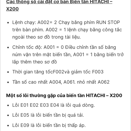
Các thông số cài đặt cơ bản Biến tần HITACHI –
X200
Lệnh chạy: A002
= 2 Chạy bằng phím RUN STOP
trên bàn phím. A002 = 1 lệnh chạy bằng công tắc
ngoài theo sơ đồ trong tài liệu.
Chỉnh tốc độ: A001 = 0 Điều chỉnh tần số bằng
núm vặn trên mặt biến tần, A001 = 1 bằng biến trở
lắp thêm theo sơ đồ
Thời gian tăng tốc
F002
và giảm tốc F003
Tần số cao nhất A004, A061. nhỏ nhất A062
Một số lỗi thường gặp của biến tần HITACHI – X200
Lỗi E01 E02 E03 E04 là lỗi quá dòng.
Lỗi E05 là lỗi biến tần bị quá tải.
Lỗi E09 là lỗi biến tần bị thấp áp.