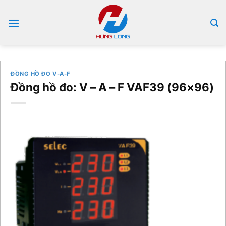
Bỏ
qua
nội
dung
ĐỒNG HỒ ĐO V-A-F
Đồng hồ đo: V – A – F VAF39 (96×96)