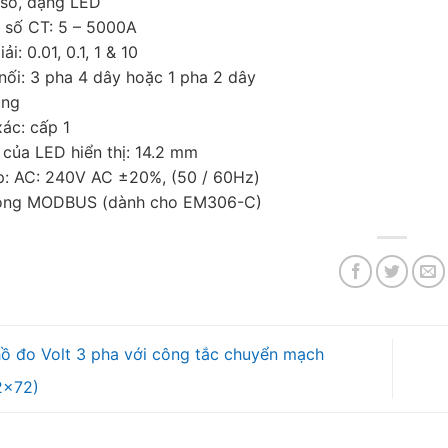
6 số, dạng LED
ệ số CT: 5 – 5000A
i: 0.01, 0.1, 1 & 10
nối: 3 pha 4 dây hoặc 1 pha 2 dây
ung
xác: cấp 1
 của LED hiển thị: 14.2 mm
p: AC: 240V AC ±20%, (50 / 60Hz)
hông MODBUS (dành cho EM306-C)
 đo Volt 3 pha với công tắc chuyển mạch
2×72)