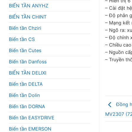
– Hiển thị 
BIẾN TẦN ANYHZ
– Cài đặt h
– Độ phân giả
BIẾN TẦN CHINT
– Mạng kết 
Biến tần Chziri
– Ngõ ra: x
– Độ chính 
Biến tần CS
– Chiều cao
Biến tần Cutes
– Nguồn cấ
– Truyền t
Biến tần Danfoss
BIẾN TẦN DELIXI
Biến tần DELTA
Biến tần Dolin
Đồng hồ
Biến tần DORNA
MV2307 (7
Biến tần EASYDRIVE
Biến tần EMERSON