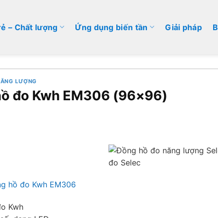
rẻ – Chất lượng
Ứng dụng biến tần
Giải pháp
B
NĂNG LƯỢNG
hồ đo Kwh EM306 (96×96)
ồng hồ đo Kwh EM306
đo Kwh