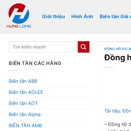
Bỏ
qua
Giới thiệu
Hình Ảnh
Biến tần Giá 
nội
dung
ĐỒNG HỒ ĐO 
Đồng 
BIẾN TẦN CÁC HÃNG
Biến tần ABB
Biến tần ADLEE
Biến tần ADT
Tài liệu: Đ
Biến tần Alpha
– Đồng hồ 
BIẾN TẦN AMB